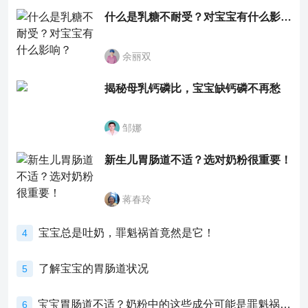
什么是乳糖不耐受？对宝宝有什么影响？
余丽双
揭秘母乳钙磷比，宝宝缺钙磷不再愁
邹娜
新生儿胃肠道不适？选对奶粉很重要！
蒋春玲
宝宝总是吐奶，罪魁祸首竟然是它！
4
了解宝宝的胃肠道状况
5
宝宝胃肠道不适？奶粉中的这些成分可能是罪魁祸首！
6