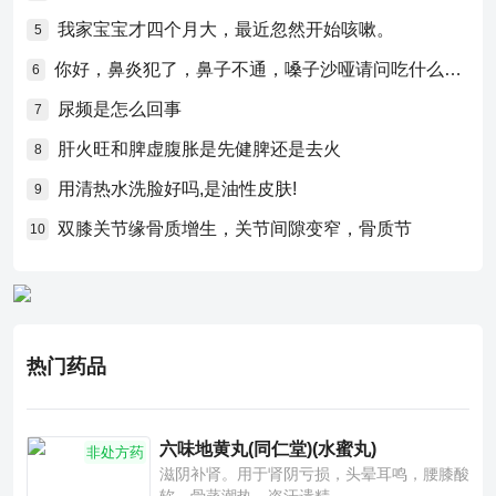
我家宝宝才四个月大，最近忽然开始咳嗽。
5
你好，鼻炎犯了，鼻子不通，嗓子沙哑请问吃什么药比较好？
6
尿频是怎么回事
7
肝火旺和脾虚腹胀是先健脾还是去火
8
用清热水洗脸好吗,是油性皮肤!
9
双膝关节缘骨质增生，关节间隙变窄，骨质节
10
热门药品
六味地黄丸(同仁堂)(水蜜丸)
非处方药
滋阴补肾。用于肾阴亏损，头晕耳鸣，腰膝酸