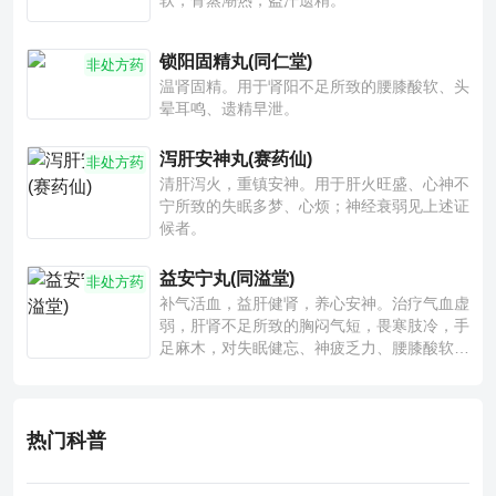
软，骨蒸潮热，盗汗遗精。
锁阳固精丸(同仁堂)
非处方药
温肾固精。用于肾阳不足所致的腰膝酸软、头
晕耳鸣、遗精早泄。
泻肝安神丸(赛药仙)
非处方药
清肝泻火，重镇安神。用于肝火旺盛、心神不
宁所致的失眠多梦、心烦；神经衰弱见上述证
候者。
益安宁丸(同溢堂)
非处方药
补气活血，益肝健肾，养心安神。治疗气血虚
弱，肝肾不足所致的胸闷气短，畏寒肢冷，手
足麻木，对失眠健忘、神疲乏力、腰膝酸软也
有一定疗效。
热门科普