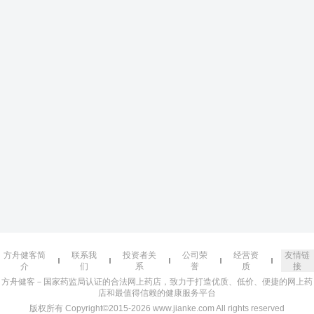
方舟健客简
联系我
投资者关
公司荣
经营资
友情链
介
们
系
誉
质
接
方舟健客－国家药监局认证的合法网上药店，致力于打造优质、低价、便捷的网上药
店和最值得信赖的健康服务平台
版权所有 Copyright©2015-2026 www.jianke.com All rights reserved