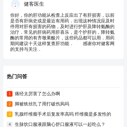
健客医生
你好，你的肝功能从检查上反应出了有肝损害，以前
是否有肝病史或是最近有用药．出现这种情况应及时
停用对肝有损害的药物，及时进行护肝及降转氨酶的
治疗．常见的肝病药用肝喜乐，是个护肝的，降转氨
酶的常用的有齐墩果酸片，这些药品都可以用．用药
期间建议十天这样复查肝功能． 感谢你对健客网
的支持与关注．
热门问答
痛经太厉害了怎么办啊
1
脚被铁丝扎了用打破伤风吗
2
乳腺纤维瘤手术后复发率高吗 纤维瘤是多发性的
3
生脉饮口服液跟脑心舒口服液可以一起吃么？
4