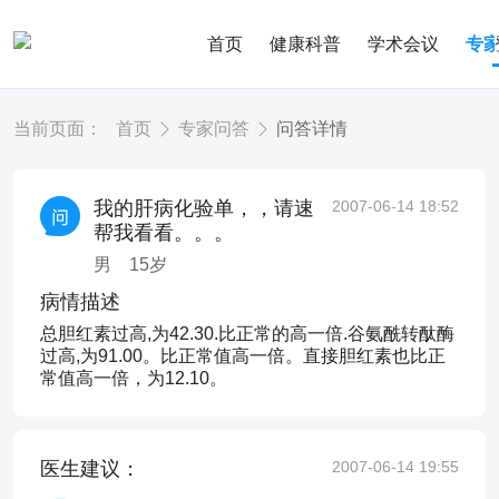
首页
健康科普
学术会议
专
当前页面：
首页
专家问答
问答详情
我的肝病化验单，，请速
2007-06-14 18:52
帮我看看。。。
男
15
岁
病情描述
总胆红素过高,为42.30.比正常的高一倍.谷氨酰转酞酶
过高,为91.00。比正常值高一倍。直接胆红素也比正
常值高一倍，为12.10。
医生建议：
2007-06-14 19:55