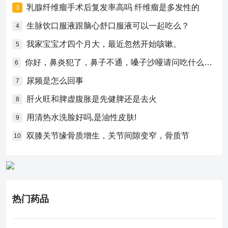
乳腺纤维瘤手术后复发率高吗 纤维瘤是多发性的
3
生脉饮口服液跟脑心舒口服液可以一起吃么？
4
我家宝宝才四个月大，最近忽然开始咳嗽。
5
你好，鼻炎犯了，鼻子不通，嗓子沙哑请问吃什么药比较好？
6
尿频是怎么回事
7
肝火旺和脾虚腹胀是先健脾还是去火
8
用清热水洗脸好吗,是油性皮肤!
9
双膝关节缘骨质增生，关节间隙变窄，骨质节
10
热门药品