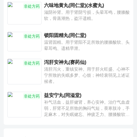
六味地黄丸(同仁堂)(水蜜丸)
非处方药
滋阴补肾。用于肾阴亏损，头晕耳鸣，腰膝酸
软，骨蒸潮热，盗汗遗精。
锁阳固精丸(同仁堂)
非处方药
温肾固精。用于肾阳不足所致的腰膝酸软、头
晕耳鸣、遗精早泄。
泻肝安神丸(赛药仙)
非处方药
清肝泻火，重镇安神。用于肝火旺盛、心神不
宁所致的失眠多梦、心烦；神经衰弱见上述证
候者。
益安宁丸(同溢堂)
非处方药
补气活血，益肝健肾，养心安神。治疗气血虚
弱，肝肾不足所致的胸闷气短，畏寒肢冷，手
足麻木，对失眠健忘、神疲乏力、腰膝酸软也
有一定疗效。