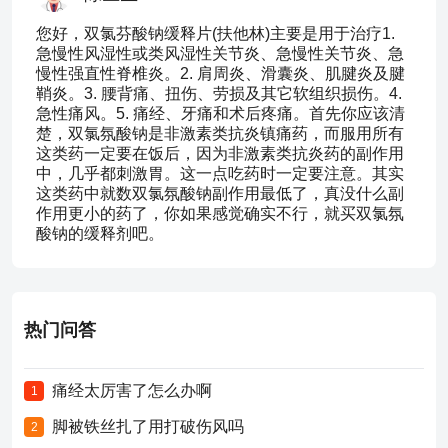
您好，双氯芬酸钠缓释片(扶他林)主要是用于治疗1.
急慢性风湿性或类风湿性关节炎、急慢性关节炎、急
慢性强直性脊椎炎。2. 肩周炎、滑囊炎、肌腱炎及腱
鞘炎。3. 腰背痛、扭伤、劳损及其它软组织损伤。4.
急性痛风。5. 痛经、牙痛和术后疼痛。首先你应该清
楚，双氯氛酸钠是非激素类抗炎镇痛药，而服用所有
这类药一定要在饭后，因为非激素类抗炎药的副作用
中，几乎都刺激胃。这一点吃药时一定要注意。其实
这类药中就数双氯氛酸钠副作用最低了，真没什么副
作用更小的药了，你如果感觉确实不行，就买双氯氛
酸钠的缓释剂吧。
热门问答
痛经太厉害了怎么办啊
1
脚被铁丝扎了用打破伤风吗
2