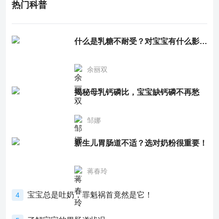
热门科普
什么是乳糖不耐受？对宝宝有什么影响？
余丽双
揭秘母乳钙磷比，宝宝缺钙磷不再愁
邹娜
新生儿胃肠道不适？选对奶粉很重要！
蒋春玲
宝宝总是吐奶，罪魁祸首竟然是它！
4