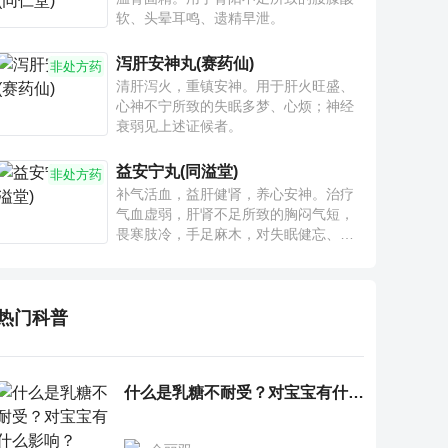
软、头晕耳鸣、遗精早泄。
泻肝安神丸(赛药仙)
非处方药
清肝泻火，重镇安神。用于肝火旺盛、
心神不宁所致的失眠多梦、心烦；神经
衰弱见上述证候者。
益安宁丸(同溢堂)
非处方药
补气活血，益肝健肾，养心安神。治疗
气血虚弱，肝肾不足所致的胸闷气短，
畏寒肢冷，手足麻木，对失眠健忘、神
疲乏力、腰膝酸软也有一定疗效。
热门科普
什么是乳糖不耐受？对宝宝有什么影响？