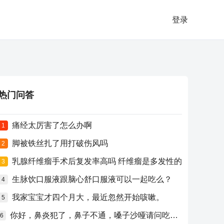
登录
热门问答
痛经太厉害了怎么办啊
1
脚被铁丝扎了用打破伤风吗
2
乳腺纤维瘤手术后复发率高吗 纤维瘤是多发性的
3
生脉饮口服液跟脑心舒口服液可以一起吃么？
4
我家宝宝才四个月大，最近忽然开始咳嗽。
5
你好，鼻炎犯了，鼻子不通，嗓子沙哑请问吃什么药比较好？
6