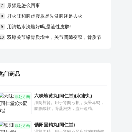
尿频是怎么回事
7
肝火旺和脾虚腹胀是先健脾还是去火
8
用清热水洗脸好吗,是油性皮肤!
9
双膝关节缘骨质增生，关节间隙变窄，骨质节
10
热门药品
六味地黄丸(同仁堂)(水蜜丸)
非处方药
滋阴补肾。用于肾阴亏损，头晕耳鸣，
腰膝酸软，骨蒸潮热，盗汗遗精。
锁阳固精丸(同仁堂)
非处方药
温肾固精。用于肾阳不足所致的腰膝酸