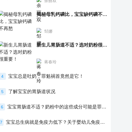
余丽双
揭秘母乳钙磷比，宝宝缺钙磷不再愁
邹娜
新生儿胃肠道不适？选对奶粉很重要！
蒋春玲
宝宝总是吐奶，罪魁祸首竟然是它！
4
了解宝宝的胃肠道状况
5
宝宝胃肠道不适？奶粉中的这些成分可能是罪魁祸首！
6
宝宝总生病就是免疫力低下？关于婴幼儿免疫力的真相，家长必须了解！
7