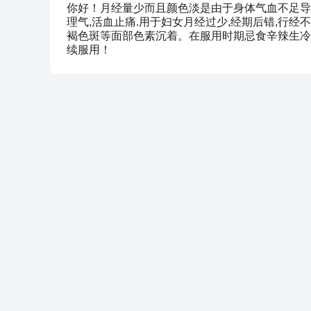
你好！月经量少而且颜色淡是由于身体气血不足导
理气,活血止痛.用于妇女月经过少,经期后错,行经
褐色斑等面部色素沉着。在服用时期忌食辛辣生冷
续服用！