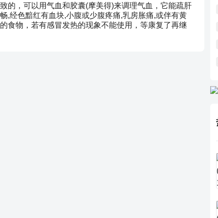
致的，可以用气血和胶囊(摩美得)来调理气血，它能疏肝
不畅,经色黯红有血块,小腹或少腹疼痛,乳房胀痛,或伴有黄
的食物，若有感冒发热的现象不能使用，等康复了再继