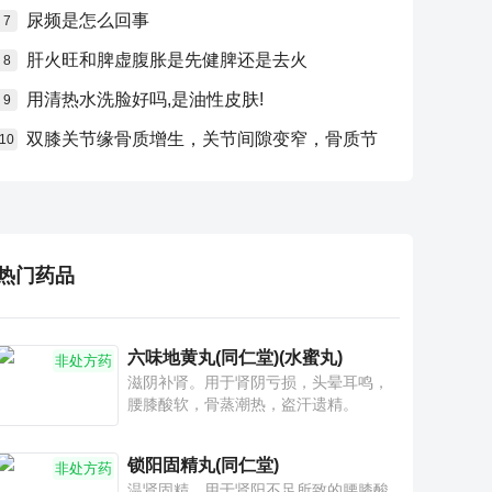
尿频是怎么回事
7
肝火旺和脾虚腹胀是先健脾还是去火
8
用清热水洗脸好吗,是油性皮肤!
9
双膝关节缘骨质增生，关节间隙变窄，骨质节
10
热门药品
六味地黄丸(同仁堂)(水蜜丸)
非处方药
滋阴补肾。用于肾阴亏损，头晕耳鸣，
腰膝酸软，骨蒸潮热，盗汗遗精。
锁阳固精丸(同仁堂)
非处方药
温肾固精。用于肾阳不足所致的腰膝酸