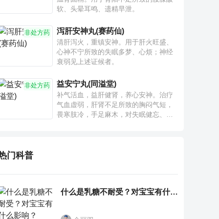
软、头晕耳鸣、遗精早泄。
泻肝安神丸(赛药仙)
非处方药
清肝泻火，重镇安神。用于肝火旺盛、
心神不宁所致的失眠多梦、心烦；神经
衰弱见上述证候者。
益安宁丸(同溢堂)
非处方药
补气活血，益肝健肾，养心安神。治疗
气血虚弱，肝肾不足所致的胸闷气短，
畏寒肢冷，手足麻木，对失眠健忘、神
疲乏力、腰膝酸软也有一定疗效。
热门科普
什么是乳糖不耐受？对宝宝有什么影响？