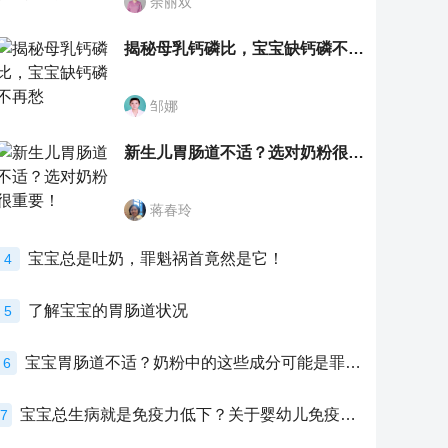
余丽双
揭秘母乳钙磷比，宝宝缺钙磷不再愁
邹娜
新生儿胃肠道不适？选对奶粉很重要！
蒋春玲
宝宝总是吐奶，罪魁祸首竟然是它！
4
了解宝宝的胃肠道状况
5
宝宝胃肠道不适？奶粉中的这些成分可能是罪魁祸首！
6
宝宝总生病就是免疫力低下？关于婴幼儿免疫力的真相，家长必须了解！
7