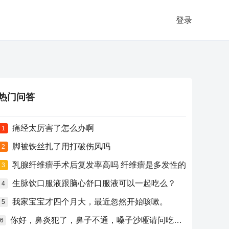
登录
热门问答
痛经太厉害了怎么办啊
1
脚被铁丝扎了用打破伤风吗
2
乳腺纤维瘤手术后复发率高吗 纤维瘤是多发性的
3
生脉饮口服液跟脑心舒口服液可以一起吃么？
4
我家宝宝才四个月大，最近忽然开始咳嗽。
5
你好，鼻炎犯了，鼻子不通，嗓子沙哑请问吃什么药比较好？
6