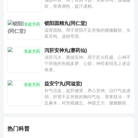
滋阴补肾。用于肾阴亏损，头晕耳鸣，腰膝酸
软，骨蒸潮热，盗汗遗精。
锁阳固精丸(同仁堂)
非处方药
温肾固精。用于肾阳不足所致的腰膝酸软、头
晕耳鸣、遗精早泄。
泻肝安神丸(赛药仙)
非处方药
清肝泻火，重镇安神。用于肝火旺盛、心神不
宁所致的失眠多梦、心烦；神经衰弱见上述证
候者。
益安宁丸(同溢堂)
非处方药
补气活血，益肝健肾，养心安神。治疗气血虚
弱，肝肾不足所致的胸闷气短，畏寒肢冷，手
足麻木，对失眠健忘、神疲乏力、腰膝酸软也
有一定疗效。
热门科普