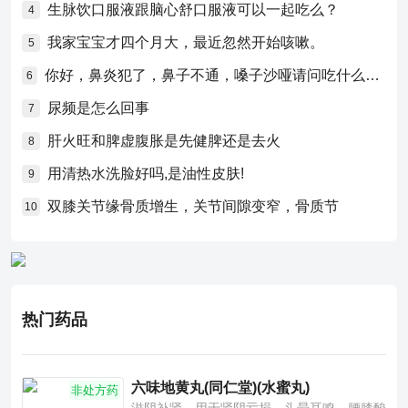
生脉饮口服液跟脑心舒口服液可以一起吃么？
4
我家宝宝才四个月大，最近忽然开始咳嗽。
5
你好，鼻炎犯了，鼻子不通，嗓子沙哑请问吃什么药比较好？
6
尿频是怎么回事
7
肝火旺和脾虚腹胀是先健脾还是去火
8
用清热水洗脸好吗,是油性皮肤!
9
双膝关节缘骨质增生，关节间隙变窄，骨质节
10
热门药品
六味地黄丸(同仁堂)(水蜜丸)
非处方药