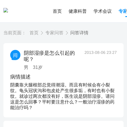
首页
健康科普
学术会议
专
当前页面：
首页
专家问答
问答详情
阴部湿疹是怎么引起的
2013-08-06 23:27
呢？
男
31
岁
病情描述
阴囊靠大腿根部总觉得潮湿。而且有时候会有小裂
纹。龟头冠状沟和包皮处产生很多垢，有时也有小裂
纹。就诊过两次都没有好，医生说是阴部湿疹。请问
这是怎么回事？平时要注意什么？一般治疗湿疹的药
能治疗吗？