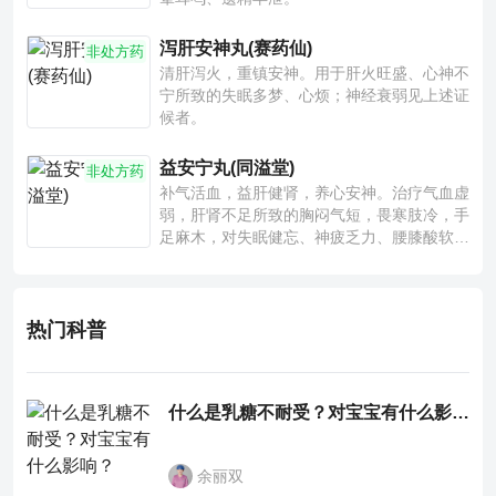
泻肝安神丸(赛药仙)
非处方药
清肝泻火，重镇安神。用于肝火旺盛、心神不
宁所致的失眠多梦、心烦；神经衰弱见上述证
候者。
益安宁丸(同溢堂)
非处方药
补气活血，益肝健肾，养心安神。治疗气血虚
弱，肝肾不足所致的胸闷气短，畏寒肢冷，手
足麻木，对失眠健忘、神疲乏力、腰膝酸软也
有一定疗效。
热门科普
什么是乳糖不耐受？对宝宝有什么影响？
余丽双