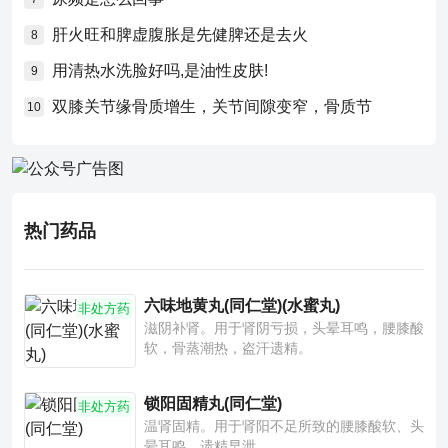
肝火旺和脾虚腹胀是先健脾还是去火
8
用清热水洗脸好吗,是油性皮肤!
9
双膝关节缘骨质增生，关节间隙变窄，骨质节
10
热门药品
六味地黄丸(同仁堂)(水蜜丸)
非处方药
滋阴补肾。用于肾阴亏损，头晕耳鸣，腰膝酸
软，骨蒸潮热，盗汗遗精。
锁阳固精丸(同仁堂)
非处方药
温肾固精。用于肾阳不足所致的腰膝酸软、头
晕耳鸣、遗精早泄。