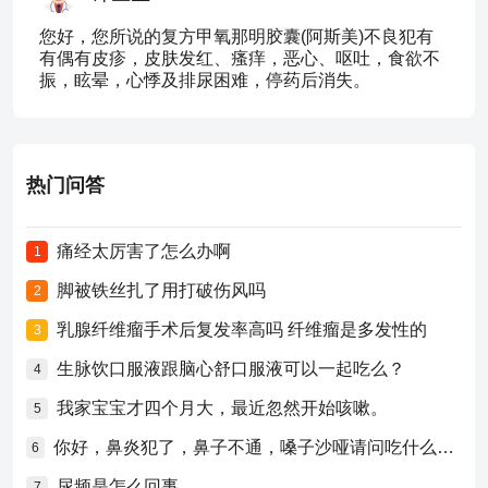
您好，您所说的复方甲氧那明胶囊(阿斯美)不良犯有
有偶有皮疹，皮肤发红、瘙痒，恶心、呕吐，食欲不
振，眩晕，心悸及排尿困难，停药后消失。
热门问答
痛经太厉害了怎么办啊
1
脚被铁丝扎了用打破伤风吗
2
乳腺纤维瘤手术后复发率高吗 纤维瘤是多发性的
3
生脉饮口服液跟脑心舒口服液可以一起吃么？
4
我家宝宝才四个月大，最近忽然开始咳嗽。
5
你好，鼻炎犯了，鼻子不通，嗓子沙哑请问吃什么药比较好？
6
尿频是怎么回事
7