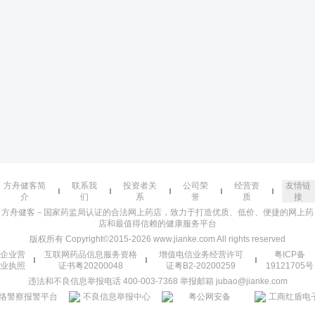
方舟健客简
联系我
投资者关
公司荣
经营资
友情链
介
们
系
誉
质
接
方舟健客－国家药监局认证的合法网上药店，致力于打造优质、低价、便捷的网上药
店和最值得信赖的健康服务平台
版权所有 Copyright©2015-2026 www.jianke.com All rights reserved
企业营
互联网药品信息服务资格
增值电信业务经营许可
粤ICP备
业执照
证书粤20200048
证粤B2-20200259
19121705号
违法和不良信息举报电话 400-003-7368 举报邮箱 jubao@jianke.com