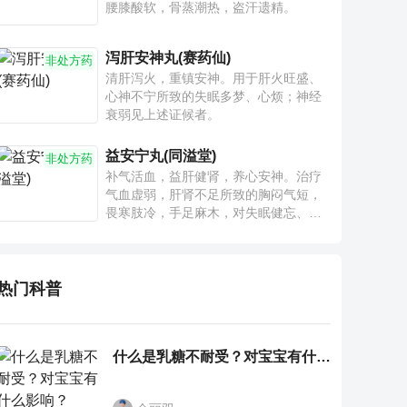
腰膝酸软，骨蒸潮热，盗汗遗精。
泻肝安神丸(赛药仙)
非处方药
清肝泻火，重镇安神。用于肝火旺盛、
心神不宁所致的失眠多梦、心烦；神经
衰弱见上述证候者。
益安宁丸(同溢堂)
非处方药
补气活血，益肝健肾，养心安神。治疗
气血虚弱，肝肾不足所致的胸闷气短，
畏寒肢冷，手足麻木，对失眠健忘、神
疲乏力、腰膝酸软也有一定疗效。
热门科普
什么是乳糖不耐受？对宝宝有什么影响？