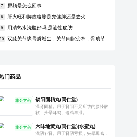
尿频是怎么回事
7
肝火旺和脾虚腹胀是先健脾还是去火
8
用清热水洗脸好吗,是油性皮肤!
9
双膝关节缘骨质增生，关节间隙变窄，骨质节
10
热门药品
锁阳固精丸(同仁堂)
非处方药
温肾固精。用于肾阳不足所致的腰膝酸
软、头晕耳鸣、遗精早泄。
六味地黄丸(同仁堂)(水蜜丸)
非处方药
滋阴补肾。用于肾阴亏损，头晕耳鸣，