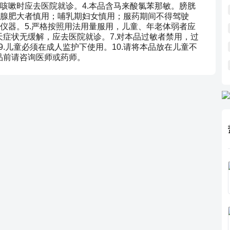
咳嗽时应去医院就诊。4.本品含马来酸氯苯那敏。膀胱
腺肥大者慎用；哺乳期妇女慎用；服药期间不得驾驶
仪器。5.严格按照用法用量服用，儿童、年老体弱者应
天症状无缓解，应去医院就诊。7.对本品过敏者禁用，过
9.儿童必须在成人监护下使用。10.请将本品放在儿童不
品前请咨询医师或药师。