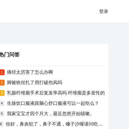
登录
热门问答
痛经太厉害了怎么办啊
1
脚被铁丝扎了用打破伤风吗
2
乳腺纤维瘤手术后复发率高吗 纤维瘤是多发性的
3
生脉饮口服液跟脑心舒口服液可以一起吃么？
4
我家宝宝才四个月大，最近忽然开始咳嗽。
5
你好，鼻炎犯了，鼻子不通，嗓子沙哑请问吃什么药比较好？
6