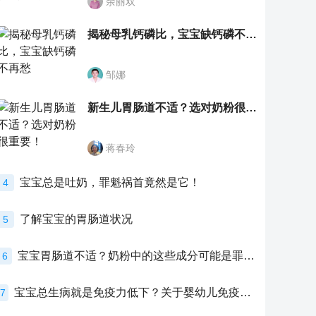
余丽双
揭秘母乳钙磷比，宝宝缺钙磷不再愁
邹娜
新生儿胃肠道不适？选对奶粉很重要！
蒋春玲
宝宝总是吐奶，罪魁祸首竟然是它！
4
了解宝宝的胃肠道状况
5
宝宝胃肠道不适？奶粉中的这些成分可能是罪魁祸首！
6
宝宝总生病就是免疫力低下？关于婴幼儿免疫力的真相，家长必须了解！
7