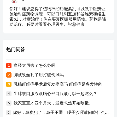
你好！建议您得了植物神经功能紊乱可以做中医辨证
施治对症药物调理，可以口服刺五加和谷维素和维生
素b1，对症治疗！你在要遵医嘱服用药物。药物是辅
助治疗。必要时看看心理医生。祝您健康
热门问答
痛经太厉害了怎么办啊
1
脚被铁丝扎了用打破伤风吗
2
乳腺纤维瘤手术后复发率高吗 纤维瘤是多发性的
3
生脉饮口服液跟脑心舒口服液可以一起吃么？
4
我家宝宝才四个月大，最近忽然开始咳嗽。
5
你好，鼻炎犯了，鼻子不通，嗓子沙哑请问吃什么药比较好？
6