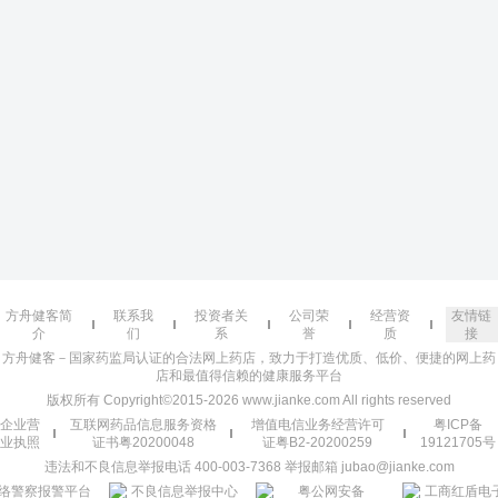
方舟健客简
联系我
投资者关
公司荣
经营资
友情链
介
们
系
誉
质
接
方舟健客－国家药监局认证的合法网上药店，致力于打造优质、低价、便捷的网上药
店和最值得信赖的健康服务平台
版权所有 Copyright©2015-2026 www.jianke.com All rights reserved
企业营
互联网药品信息服务资格
增值电信业务经营许可
粤ICP备
业执照
证书粤20200048
证粤B2-20200259
19121705号
违法和不良信息举报电话 400-003-7368 举报邮箱 jubao@jianke.com