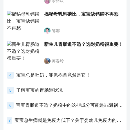
余丽双
揭秘母乳钙磷比，宝宝缺钙磷不再愁
邹娜
新生儿胃肠道不适？选对奶粉很重要！
蒋春玲
宝宝总是吐奶，罪魁祸首竟然是它！
4
了解宝宝的胃肠道状况
5
宝宝胃肠道不适？奶粉中的这些成分可能是罪魁祸首！
6
宝宝总生病就是免疫力低下？关于婴幼儿免疫力的真相，家长必须了解！
7