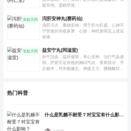
晕耳鸣、遗精早泄。
泻肝安神丸(赛药仙)
非处方药
清肝泻火，重镇安神。用于肝火旺盛、心神不
宁所致的失眠多梦、心烦；神经衰弱见上述证
候者。
益安宁丸(同溢堂)
非处方药
补气活血，益肝健肾，养心安神。治疗气血虚
弱，肝肾不足所致的胸闷气短，畏寒肢冷，手
足麻木，对失眠健忘、神疲乏力、腰膝酸软也
有一定疗效。
热门科普
什么是乳糖不耐受？对宝宝有什么影响？