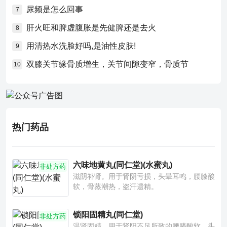
尿频是怎么回事
7
肝火旺和脾虚腹胀是先健脾还是去火
8
用清热水洗脸好吗,是油性皮肤!
9
双膝关节缘骨质增生，关节间隙变窄，骨质节
10
热门药品
六味地黄丸(同仁堂)(水蜜丸)
非处方药
滋阴补肾。用于肾阴亏损，头晕耳鸣，腰膝酸
软，骨蒸潮热，盗汗遗精。
锁阳固精丸(同仁堂)
非处方药
温肾固精。用于肾阳不足所致的腰膝酸软、头