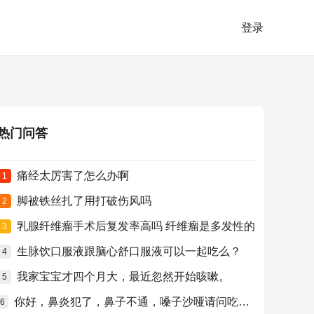
登录
热门问答
痛经太厉害了怎么办啊
1
脚被铁丝扎了用打破伤风吗
2
乳腺纤维瘤手术后复发率高吗 纤维瘤是多发性的
3
生脉饮口服液跟脑心舒口服液可以一起吃么？
4
我家宝宝才四个月大，最近忽然开始咳嗽。
5
你好，鼻炎犯了，鼻子不通，嗓子沙哑请问吃什么药比较好？
6