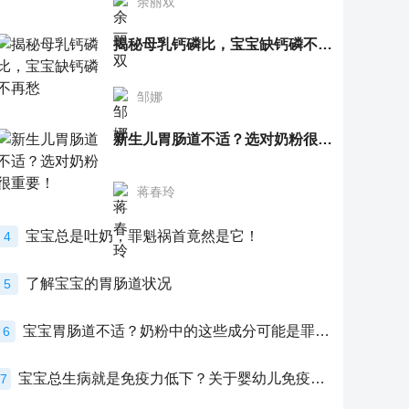
余丽双
揭秘母乳钙磷比，宝宝缺钙磷不再愁
邹娜
新生儿胃肠道不适？选对奶粉很重要！
蒋春玲
宝宝总是吐奶，罪魁祸首竟然是它！
4
了解宝宝的胃肠道状况
5
宝宝胃肠道不适？奶粉中的这些成分可能是罪魁祸首！
6
宝宝总生病就是免疫力低下？关于婴幼儿免疫力的真相，家长必须了解！
7