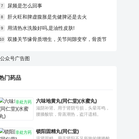
尿频是怎么回事
7
肝火旺和脾虚腹胀是先健脾还是去火
8
用清热水洗脸好吗,是油性皮肤!
9
双膝关节缘骨质增生，关节间隙变窄，骨质节
10
热门药品
六味地黄丸(同仁堂)(水蜜丸)
非处方药
滋阴补肾。用于肾阴亏损，头晕耳鸣，
腰膝酸软，骨蒸潮热，盗汗遗精。
锁阳固精丸(同仁堂)
非处方药
温肾固精。用于肾阳不足所致的腰膝酸