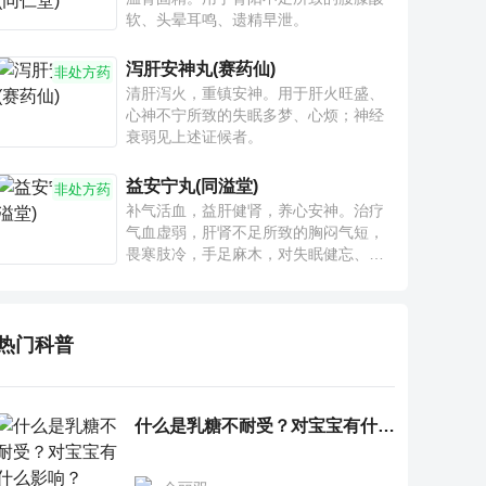
软、头晕耳鸣、遗精早泄。
泻肝安神丸(赛药仙)
非处方药
清肝泻火，重镇安神。用于肝火旺盛、
心神不宁所致的失眠多梦、心烦；神经
衰弱见上述证候者。
益安宁丸(同溢堂)
非处方药
补气活血，益肝健肾，养心安神。治疗
气血虚弱，肝肾不足所致的胸闷气短，
畏寒肢冷，手足麻木，对失眠健忘、神
疲乏力、腰膝酸软也有一定疗效。
热门科普
什么是乳糖不耐受？对宝宝有什么影响？