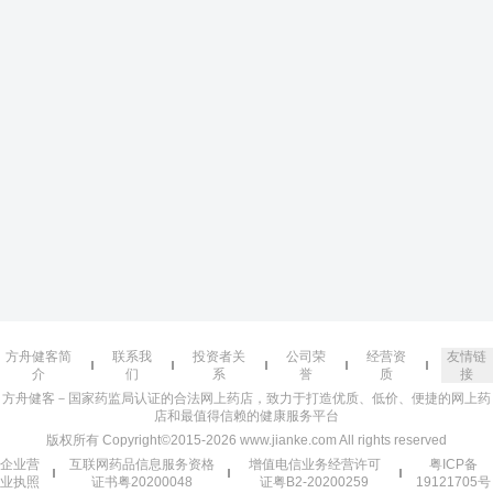
方舟健客简
联系我
投资者关
公司荣
经营资
友情链
介
们
系
誉
质
接
方舟健客－国家药监局认证的合法网上药店，致力于打造优质、低价、便捷的网上药
店和最值得信赖的健康服务平台
版权所有 Copyright©2015-2026 www.jianke.com All rights reserved
企业营
互联网药品信息服务资格
增值电信业务经营许可
粤ICP备
业执照
证书粤20200048
证粤B2-20200259
19121705号