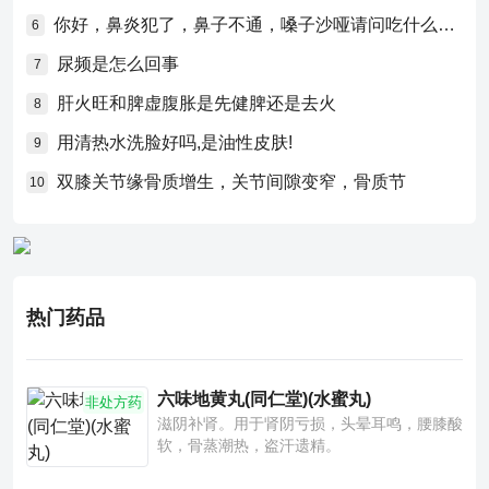
你好，鼻炎犯了，鼻子不通，嗓子沙哑请问吃什么药比较好？
6
尿频是怎么回事
7
肝火旺和脾虚腹胀是先健脾还是去火
8
用清热水洗脸好吗,是油性皮肤!
9
双膝关节缘骨质增生，关节间隙变窄，骨质节
10
热门药品
六味地黄丸(同仁堂)(水蜜丸)
非处方药
滋阴补肾。用于肾阴亏损，头晕耳鸣，腰膝酸
软，骨蒸潮热，盗汗遗精。