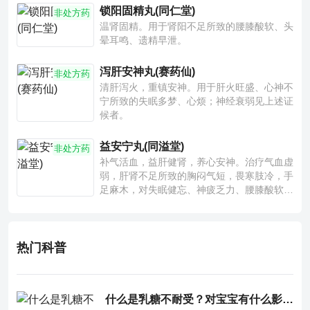
锁阳固精丸(同仁堂)
非处方药
温肾固精。用于肾阳不足所致的腰膝酸软、头
晕耳鸣、遗精早泄。
泻肝安神丸(赛药仙)
非处方药
清肝泻火，重镇安神。用于肝火旺盛、心神不
宁所致的失眠多梦、心烦；神经衰弱见上述证
候者。
益安宁丸(同溢堂)
非处方药
补气活血，益肝健肾，养心安神。治疗气血虚
弱，肝肾不足所致的胸闷气短，畏寒肢冷，手
足麻木，对失眠健忘、神疲乏力、腰膝酸软也
有一定疗效。
热门科普
什么是乳糖不耐受？对宝宝有什么影响？