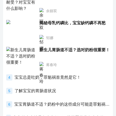
余丽双
揭秘母乳钙磷比，宝宝缺钙磷不再愁
邹娜
新生儿胃肠道不适？选对奶粉很重要！
蒋春玲
宝宝总是吐奶，罪魁祸首竟然是它！
4
了解宝宝的胃肠道状况
5
宝宝胃肠道不适？奶粉中的这些成分可能是罪魁祸首！
6