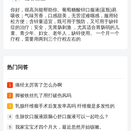
你好，很高兴能帮助你。葡萄糖酸锌口服液(蓝瓶)易
吸收；气味芳香，口感甜美，无苦涩难咽感，服用轻
松方便；含锌量适宜，既可用于预防，又可用于缺锌
症的治疗；安全，无胃肠刺激 ，尤其适合胃肠弱的儿
童、青少年、妇女、老年人，缺锌使用。 一个月一个
疗程，需要用两到三个疗程左右的
热门问答
痛经太厉害了怎么办啊
1
脚被铁丝扎了用打破伤风吗
2
乳腺纤维瘤手术后复发率高吗 纤维瘤是多发性的
3
生脉饮口服液跟脑心舒口服液可以一起吃么？
4
我家宝宝才四个月大，最近忽然开始咳嗽。
5