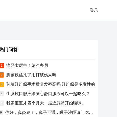
登录
热门问答
痛经太厉害了怎么办啊
1
脚被铁丝扎了用打破伤风吗
2
乳腺纤维瘤手术后复发率高吗 纤维瘤是多发性的
3
生脉饮口服液跟脑心舒口服液可以一起吃么？
4
我家宝宝才四个月大，最近忽然开始咳嗽。
5
你好，鼻炎犯了，鼻子不通，嗓子沙哑请问吃什么药比较好？
6