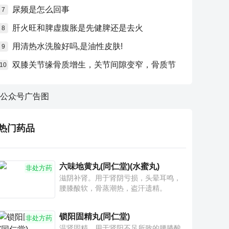
尿频是怎么回事
7
肝火旺和脾虚腹胀是先健脾还是去火
8
用清热水洗脸好吗,是油性皮肤!
9
双膝关节缘骨质增生，关节间隙变窄，骨质节
10
热门药品
六味地黄丸(同仁堂)(水蜜丸)
非处方药
滋阴补肾。用于肾阴亏损，头晕耳鸣，
腰膝酸软，骨蒸潮热，盗汗遗精。
锁阳固精丸(同仁堂)
非处方药
温肾固精。用于肾阳不足所致的腰膝酸