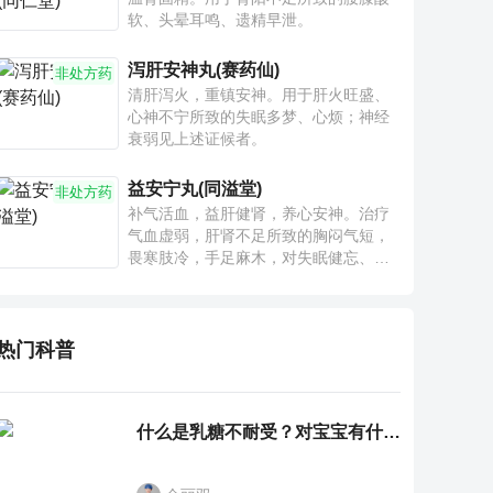
软、头晕耳鸣、遗精早泄。
泻肝安神丸(赛药仙)
非处方药
清肝泻火，重镇安神。用于肝火旺盛、
心神不宁所致的失眠多梦、心烦；神经
衰弱见上述证候者。
益安宁丸(同溢堂)
非处方药
补气活血，益肝健肾，养心安神。治疗
气血虚弱，肝肾不足所致的胸闷气短，
畏寒肢冷，手足麻木，对失眠健忘、神
疲乏力、腰膝酸软也有一定疗效。
热门科普
什么是乳糖不耐受？对宝宝有什么影响？