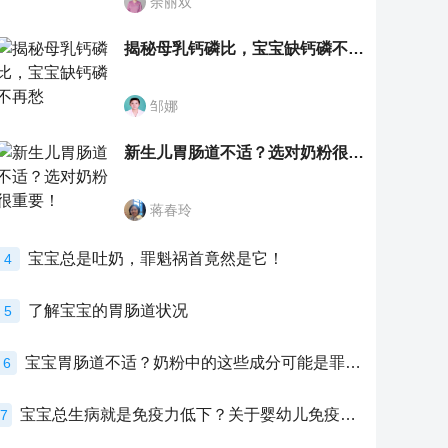
余丽双
揭秘母乳钙磷比，宝宝缺钙磷不再愁
邹娜
新生儿胃肠道不适？选对奶粉很重要！
蒋春玲
宝宝总是吐奶，罪魁祸首竟然是它！
4
了解宝宝的胃肠道状况
5
宝宝胃肠道不适？奶粉中的这些成分可能是罪魁祸首！
6
宝宝总生病就是免疫力低下？关于婴幼儿免疫力的真相，家长必须了解！
7