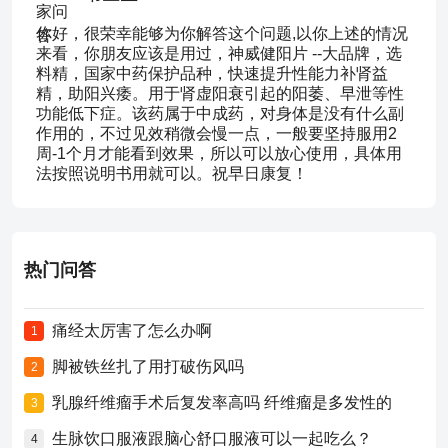
你好，很荣幸能够为你解答这个问题,以你上述的情况
来看，你朋友应该是用过，神威健阳片 --大品牌，选
料精，国家中药保护品种，快速提升性能力补肾益
精，助阳兴痿。用于肾虚阳衰引起的阳萎、早泄等性
功能低下症。该药属于中成药，对身体是没有什么副
作用的，不过见效稍微会慢一点，一般要坚持服用2
周-1个月才能看到效果，所以可以放心使用，具体用
法按照说明书用就可以。祝早日康复！
热门问答
痛经太厉害了怎么办啊
1
脚被铁丝扎了用打破伤风吗
2
乳腺纤维瘤手术后复发率高吗 纤维瘤是多发性的
3
生脉饮口服液跟脑心舒口服液可以一起吃么？
4