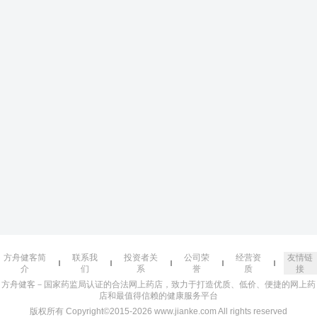
方舟健客简
联系我
投资者关
公司荣
经营资
友情链
介
们
系
誉
质
接
方舟健客－国家药监局认证的合法网上药店，致力于打造优质、低价、便捷的网上药
店和最值得信赖的健康服务平台
版权所有 Copyright©2015-2026 www.jianke.com All rights reserved