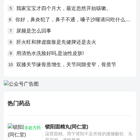
我家宝宝才四个月大，最近忽然开始咳嗽。
5
你好，鼻炎犯了，鼻子不通，嗓子沙哑请问吃什么药比较好？
6
尿频是怎么回事
7
肝火旺和脾虚腹胀是先健脾还是去火
8
用清热水洗脸好吗,是油性皮肤!
9
双膝关节缘骨质增生，关节间隙变窄，骨质节
10
热门药品
锁阳固精丸(同仁堂)
非处方药
温肾固精。用于肾阳不足所致的腰膝酸软、头