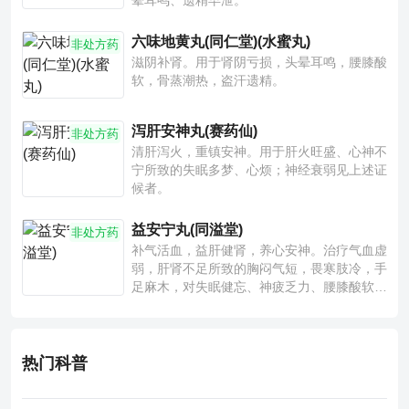
晕耳鸣、遗精早泄。
六味地黄丸(同仁堂)(水蜜丸)
非处方药
滋阴补肾。用于肾阴亏损，头晕耳鸣，腰膝酸
软，骨蒸潮热，盗汗遗精。
泻肝安神丸(赛药仙)
非处方药
清肝泻火，重镇安神。用于肝火旺盛、心神不
宁所致的失眠多梦、心烦；神经衰弱见上述证
候者。
益安宁丸(同溢堂)
非处方药
补气活血，益肝健肾，养心安神。治疗气血虚
弱，肝肾不足所致的胸闷气短，畏寒肢冷，手
足麻木，对失眠健忘、神疲乏力、腰膝酸软也
有一定疗效。
热门科普