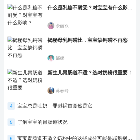
什么是乳糖不耐受？对宝宝有什么影响？
余丽双
揭秘母乳钙磷比，宝宝缺钙磷不再愁
邹娜
新生儿胃肠道不适？选对奶粉很重要！
蒋春玲
宝宝总是吐奶，罪魁祸首竟然是它！
4
了解宝宝的胃肠道状况
5
宝宝胃肠道不适？奶粉中的这些成分可能是罪魁祸首！
6