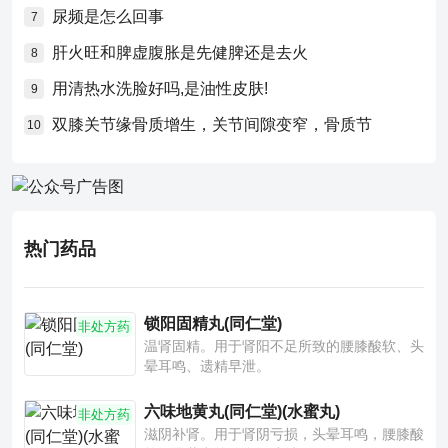
尿频是怎么回事
7
肝火旺和脾虚腹胀是先健脾还是去火
8
用清热水洗脸好吗,是油性皮肤!
9
双膝关节缘骨质增生，关节间隙变窄，骨质节
10
热门药品
锁阳固精丸(同仁堂)
非处方药
温肾固精。用于肾阳不足所致的腰膝酸软、头
晕耳鸣、遗精早泄。
六味地黄丸(同仁堂)(水蜜丸)
非处方药
滋阴补肾。用于肾阴亏损，头晕耳鸣，腰膝酸