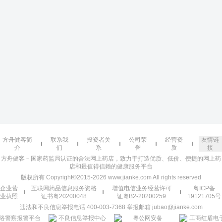
方舟健客简
联系我
投资者关
公司荣
经营资
友情链
介
们
系
誉
质
接
方舟健客－国家药监局认证的合法网上药店，致力于打造优质、低价、便捷的网上药
店和最值得信赖的健康服务平台
版权所有 Copyright©2015-2026 www.jianke.com All rights reserved
企业营
互联网药品信息服务资格
增值电信业务经营许可
粤ICP备
业执照
证书粤20200048
证粤B2-20200259
19121705号
违法和不良信息举报电话 400-003-7368 举报邮箱 jubao@jianke.com