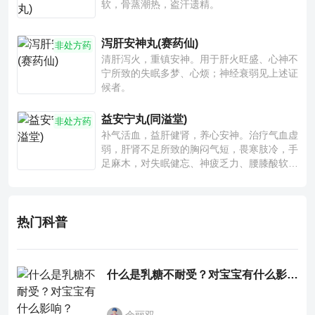
软，骨蒸潮热，盗汗遗精。
泻肝安神丸(赛药仙)
非处方药
清肝泻火，重镇安神。用于肝火旺盛、心神不
宁所致的失眠多梦、心烦；神经衰弱见上述证
候者。
益安宁丸(同溢堂)
非处方药
补气活血，益肝健肾，养心安神。治疗气血虚
弱，肝肾不足所致的胸闷气短，畏寒肢冷，手
足麻木，对失眠健忘、神疲乏力、腰膝酸软也
有一定疗效。
热门科普
什么是乳糖不耐受？对宝宝有什么影响？