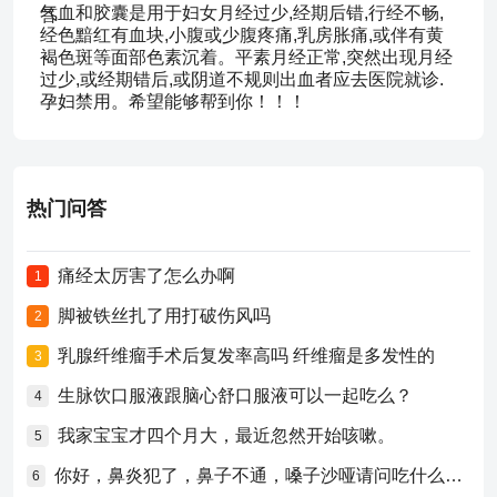
气血和胶囊是用于妇女月经过少,经期后错,行经不畅,
经色黯红有血块,小腹或少腹疼痛,乳房胀痛,或伴有黄
褐色斑等面部色素沉着。平素月经正常,突然出现月经
过少,或经期错后,或阴道不规则出血者应去医院就诊.
孕妇禁用。希望能够帮到你！！！
热门问答
痛经太厉害了怎么办啊
1
脚被铁丝扎了用打破伤风吗
2
乳腺纤维瘤手术后复发率高吗 纤维瘤是多发性的
3
生脉饮口服液跟脑心舒口服液可以一起吃么？
4
我家宝宝才四个月大，最近忽然开始咳嗽。
5
你好，鼻炎犯了，鼻子不通，嗓子沙哑请问吃什么药比较好？
6