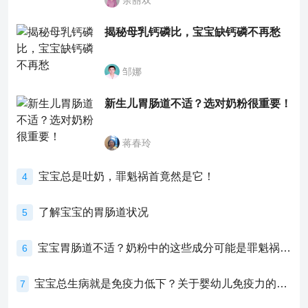
余丽双
揭秘母乳钙磷比，宝宝缺钙磷不再愁
邹娜
新生儿胃肠道不适？选对奶粉很重要！
蒋春玲
宝宝总是吐奶，罪魁祸首竟然是它！
4
了解宝宝的胃肠道状况
5
宝宝胃肠道不适？奶粉中的这些成分可能是罪魁祸首！
6
宝宝总生病就是免疫力低下？关于婴幼儿免疫力的真相，家长必须了解！
7