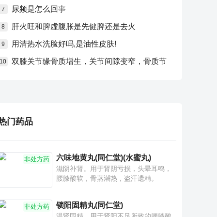
尿频是怎么回事
7
肝火旺和脾虚腹胀是先健脾还是去火
8
用清热水洗脸好吗,是油性皮肤!
9
双膝关节缘骨质增生，关节间隙变窄，骨质节
10
热门药品
六味地黄丸(同仁堂)(水蜜丸)
非处方药
滋阴补肾。用于肾阴亏损，头晕耳鸣，
腰膝酸软，骨蒸潮热，盗汗遗精。
锁阳固精丸(同仁堂)
非处方药
温肾固精。用于肾阳不足所致的腰膝酸