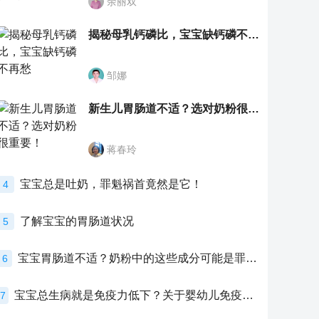
余丽双
揭秘母乳钙磷比，宝宝缺钙磷不再愁
邹娜
新生儿胃肠道不适？选对奶粉很重要！
蒋春玲
宝宝总是吐奶，罪魁祸首竟然是它！
4
了解宝宝的胃肠道状况
5
宝宝胃肠道不适？奶粉中的这些成分可能是罪魁祸首！
6
宝宝总生病就是免疫力低下？关于婴幼儿免疫力的真相，家长必须了解！
7