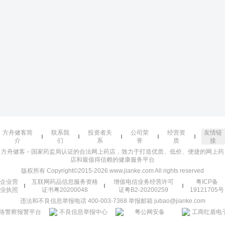
方舟健客简
联系我
投资者关
公司荣
经营资
友情链
介
们
系
誉
质
接
方舟健客－国家药监局认证的合法网上药店，致力于打造优质、低价、便捷的网上药
店和最值得信赖的健康服务平台
版权所有 Copyright©2015-2026 www.jianke.com All rights reserved
企业营
互联网药品信息服务资格
增值电信业务经营许可
粤ICP备
业执照
证书粤20200048
证粤B2-20200259
19121705号
违法和不良信息举报电话 400-003-7368 举报邮箱 jubao@jianke.com