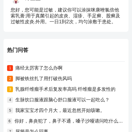
您好，您可能是过敏，建议你可以涂抹咪康唑氯倍他
索乳膏:用于真菌引起的皮炎、湿疹、手足癣、股癣及
过敏性皮炎.外用。一日1到2次，均匀涂敷于患处。
热门问答
痛经太厉害了怎么办啊
1
脚被铁丝扎了用打破伤风吗
2
乳腺纤维瘤手术后复发率高吗 纤维瘤是多发性的
3
生脉饮口服液跟脑心舒口服液可以一起吃么？
4
我家宝宝才四个月大，最近忽然开始咳嗽。
5
你好，鼻炎犯了，鼻子不通，嗓子沙哑请问吃什么药比较好？
6
尿频是怎么回事
7