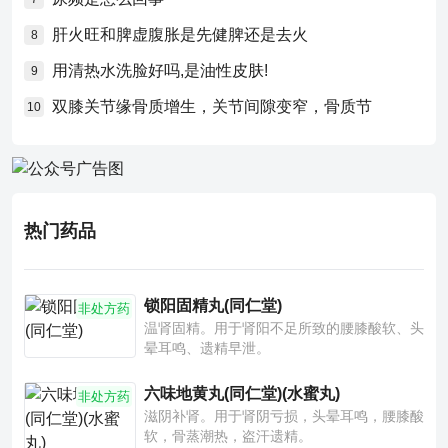
肝火旺和脾虚腹胀是先健脾还是去火
8
用清热水洗脸好吗,是油性皮肤!
9
双膝关节缘骨质增生，关节间隙变窄，骨质节
10
热门药品
锁阳固精丸(同仁堂)
非处方药
温肾固精。用于肾阳不足所致的腰膝酸软、头
晕耳鸣、遗精早泄。
六味地黄丸(同仁堂)(水蜜丸)
非处方药
滋阴补肾。用于肾阴亏损，头晕耳鸣，腰膝酸
软，骨蒸潮热，盗汗遗精。