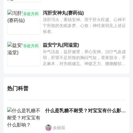
泻肝安神丸(赛药仙)
非处方药
清肝泻火，重镇安神。用于肝火旺盛、心神不
宁所致的失眠多梦、心烦；神经衰弱见上述证
候者。
益安宁丸(同溢堂)
非处方药
补气活血，益肝健肾，养心安神。治疗气血虚
弱，肝肾不足所致的胸闷气短，畏寒肢冷，手
足麻木，对失眠健忘、神疲乏力、腰膝酸软也
有一定疗效。
热门科普
什么是乳糖不耐受？对宝宝有什么影响？
余丽双