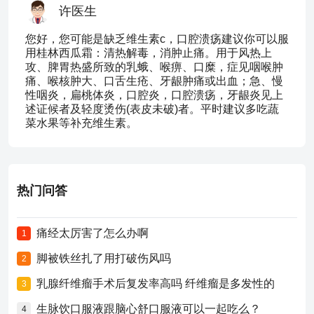
许医生
您好，您可能是缺乏维生素c，口腔溃疡建议你可以服
用桂林西瓜霜：清热解毒，消肿止痛。用于风热上
攻、脾胃热盛所致的乳蛾、喉痹、口糜，症见咽喉肿
痛、喉核肿大、口舌生疮、牙龈肿痛或出血；急、慢
性咽炎，扁桃体炎，口腔炎，口腔溃疡，牙龈炎见上
述证候者及轻度烫伤(表皮未破)者。平时建议多吃蔬
菜水果等补充维生素。
热门问答
痛经太厉害了怎么办啊
1
脚被铁丝扎了用打破伤风吗
2
乳腺纤维瘤手术后复发率高吗 纤维瘤是多发性的
3
生脉饮口服液跟脑心舒口服液可以一起吃么？
4