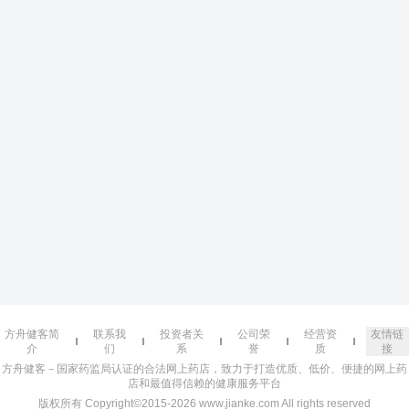
方舟健客简
联系我
投资者关
公司荣
经营资
友情链
介
们
系
誉
质
接
方舟健客－国家药监局认证的合法网上药店，致力于打造优质、低价、便捷的网上药
店和最值得信赖的健康服务平台
版权所有 Copyright©2015-2026 www.jianke.com All rights reserved