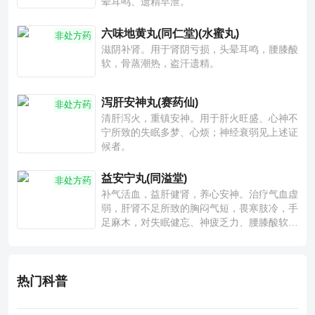
晕耳鸣、遗精早泄。
六味地黄丸(同仁堂)(水蜜丸)
非处方药
滋阴补肾。用于肾阴亏损，头晕耳鸣，腰膝酸
软，骨蒸潮热，盗汗遗精。
泻肝安神丸(赛药仙)
非处方药
清肝泻火，重镇安神。用于肝火旺盛、心神不
宁所致的失眠多梦、心烦；神经衰弱见上述证
候者。
益安宁丸(同溢堂)
非处方药
补气活血，益肝健肾，养心安神。治疗气血虚
弱，肝肾不足所致的胸闷气短，畏寒肢冷，手
足麻木，对失眠健忘、神疲乏力、腰膝酸软也
有一定疗效。
热门科普