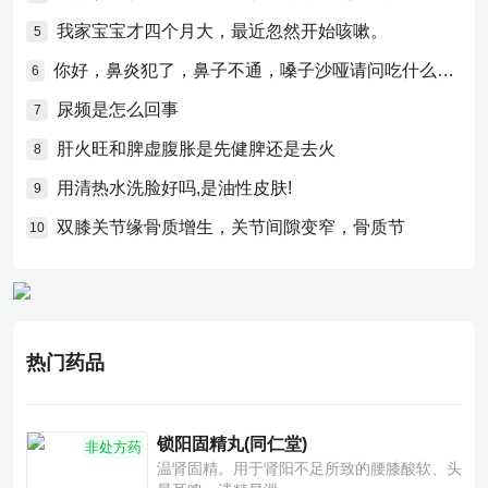
我家宝宝才四个月大，最近忽然开始咳嗽。
5
你好，鼻炎犯了，鼻子不通，嗓子沙哑请问吃什么药比较好？
6
尿频是怎么回事
7
肝火旺和脾虚腹胀是先健脾还是去火
8
用清热水洗脸好吗,是油性皮肤!
9
双膝关节缘骨质增生，关节间隙变窄，骨质节
10
热门药品
锁阳固精丸(同仁堂)
非处方药
温肾固精。用于肾阳不足所致的腰膝酸软、头