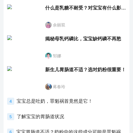
什么是乳糖不耐受？对宝宝有什么影响？
余丽双
揭秘母乳钙磷比，宝宝缺钙磷不再愁
邹娜
新生儿胃肠道不适？选对奶粉很重要！
蒋春玲
宝宝总是吐奶，罪魁祸首竟然是它！
4
了解宝宝的胃肠道状况
5
宝宝胃肠道不适？奶粉中的这些成分可能是罪魁祸首！
6