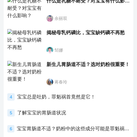
什么是乳糖不耐受？对宝宝有什么影响？
余丽双
揭秘母乳钙磷比，宝宝缺钙磷不再愁
邹娜
新生儿胃肠道不适？选对奶粉很重要！
蒋春玲
宝宝总是吐奶，罪魁祸首竟然是它！
4
了解宝宝的胃肠道状况
5
宝宝胃肠道不适？奶粉中的这些成分可能是罪魁祸首！
6