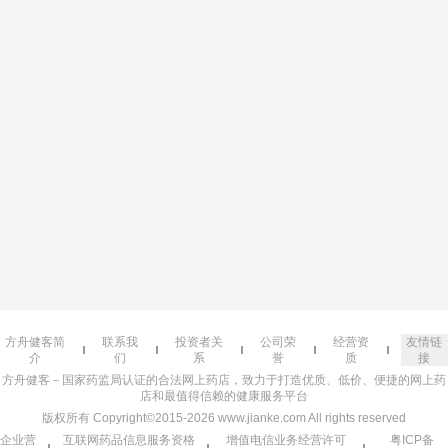
方舟健客简
联系我
投资者关
公司荣
经营资
友情链
介
们
系
誉
质
接
方舟健客－国家药监局认证的合法网上药店，致力于打造优质、低价、便捷的网上药
店和最值得信赖的健康服务平台
版权所有 Copyright©2015-2026 www.jianke.com All rights reserved
企业营
互联网药品信息服务资格
增值电信业务经营许可
粤ICP备