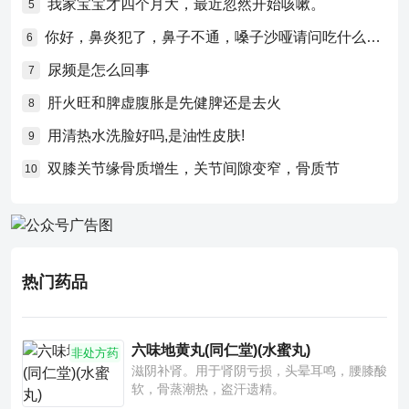
我家宝宝才四个月大，最近忽然开始咳嗽。
5
你好，鼻炎犯了，鼻子不通，嗓子沙哑请问吃什么药比较好？
6
尿频是怎么回事
7
肝火旺和脾虚腹胀是先健脾还是去火
8
用清热水洗脸好吗,是油性皮肤!
9
双膝关节缘骨质增生，关节间隙变窄，骨质节
10
热门药品
六味地黄丸(同仁堂)(水蜜丸)
非处方药
滋阴补肾。用于肾阴亏损，头晕耳鸣，腰膝酸
软，骨蒸潮热，盗汗遗精。