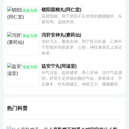
锁阳固精丸(同仁堂)
非处方药
温肾固精。用于肾阳不足所致的腰膝酸软、头
晕耳鸣、遗精早泄。
泻肝安神丸(赛药仙)
非处方药
清肝泻火，重镇安神。用于肝火旺盛、心神不
宁所致的失眠多梦、心烦；神经衰弱见上述证
候者。
益安宁丸(同溢堂)
非处方药
补气活血，益肝健肾，养心安神。治疗气血虚
弱，肝肾不足所致的胸闷气短，畏寒肢冷，手
足麻木，对失眠健忘、神疲乏力、腰膝酸软也
有一定疗效。
热门科普