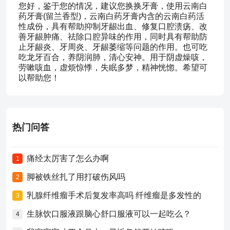
您好，鉴于您的情况，建议您换换牙膏，使用云南白
药牙膏(留兰香型)，云南白药牙膏内含的云南白药活
性成份，具有帮助抑制牙龈出血、修复口腔溃疡、改
善牙龈肿痛、祛除口腔异味的作用，同时具有帮助防
止牙龈炎、牙周炎、牙龈萎缩等问题的作用。也可吃
吃龙牙百合，养阴润肺，清心安神。用于阴虚燥咳，
劳嗽咳血，虚烦惊悸，失眠多梦，精神恍惚。希望可
以帮助您！
热门问答
痛经太厉害了怎么办啊
1
脚被铁丝扎了用打破伤风吗
2
乳腺纤维瘤手术后复发率高吗 纤维瘤是多发性的
3
生脉饮口服液跟脑心舒口服液可以一起吃么？
4