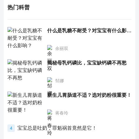
热门科普
什么是乳糖不耐受？对宝宝有什么影响？
余丽双
揭秘母乳钙磷比，宝宝缺钙磷不再愁
邹娜
新生儿胃肠道不适？选对奶粉很重要！
蒋春玲
宝宝总是吐奶，罪魁祸首竟然是它！
4