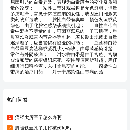
原因引起的白带异常，表现为白带颜色的变化及质和
量的改变： 粘性白带外观虽也是无色透明，但量
多质粘滞，常见于体质虚弱的女性，或因应用雌激素
类药物所造成； 脓性白带有臭味，颜色发黄或黄
绿色，由于化脓性感染或滴虫引起； 血性白带白
带中混有不等量的血，可因宫颈息肉，子宫肌瘤，重
度宫颈炎或宫内节育器等引起，若长期出现或出血量
逐渐增多，应当警惕有癌变的可能； 豆渣样白带
白带呈豆腐渣样或凝乳状小碎块，由霉菌感染引起，
常伴有外阴瘙痒； 泔水样白带是由于宫腔、宫颈
或输卵管的病变组织坏死、变性等原因所引起，应仔
细进行妇科检查，以排除癌变的可能。 感染性白
带病的治疗用药 对于非感染性白带病的治
热门问答
痛经太厉害了怎么办啊
1
脚被铁丝扎了用打破伤风吗
2