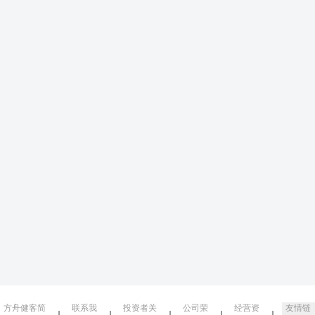
方舟健客简
联系我
投资者关
公司荣
经营资
友情链