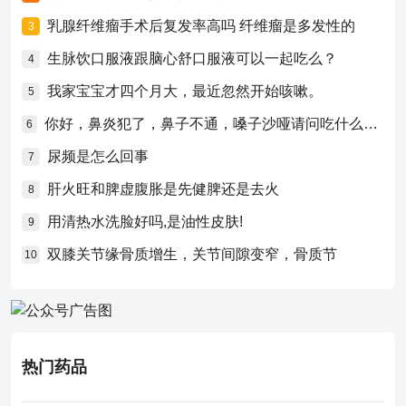
乳腺纤维瘤手术后复发率高吗 纤维瘤是多发性的
3
生脉饮口服液跟脑心舒口服液可以一起吃么？
4
我家宝宝才四个月大，最近忽然开始咳嗽。
5
你好，鼻炎犯了，鼻子不通，嗓子沙哑请问吃什么药比较好？
6
尿频是怎么回事
7
肝火旺和脾虚腹胀是先健脾还是去火
8
用清热水洗脸好吗,是油性皮肤!
9
双膝关节缘骨质增生，关节间隙变窄，骨质节
10
热门药品