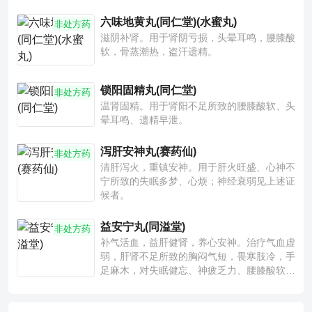
六味地黄丸(同仁堂)(水蜜丸)
非处方药
滋阴补肾。用于肾阴亏损，头晕耳鸣，腰膝酸
软，骨蒸潮热，盗汗遗精。
锁阳固精丸(同仁堂)
非处方药
温肾固精。用于肾阳不足所致的腰膝酸软、头
晕耳鸣、遗精早泄。
泻肝安神丸(赛药仙)
非处方药
清肝泻火，重镇安神。用于肝火旺盛、心神不
宁所致的失眠多梦、心烦；神经衰弱见上述证
候者。
益安宁丸(同溢堂)
非处方药
补气活血，益肝健肾，养心安神。治疗气血虚
弱，肝肾不足所致的胸闷气短，畏寒肢冷，手
足麻木，对失眠健忘、神疲乏力、腰膝酸软也
有一定疗效。