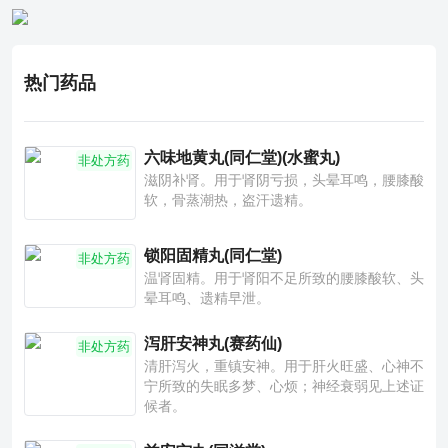
热门药品
六味地黄丸(同仁堂)(水蜜丸)
非处方药
滋阴补肾。用于肾阴亏损，头晕耳鸣，腰膝酸
软，骨蒸潮热，盗汗遗精。
锁阳固精丸(同仁堂)
非处方药
温肾固精。用于肾阳不足所致的腰膝酸软、头
晕耳鸣、遗精早泄。
泻肝安神丸(赛药仙)
非处方药
清肝泻火，重镇安神。用于肝火旺盛、心神不
宁所致的失眠多梦、心烦；神经衰弱见上述证
候者。