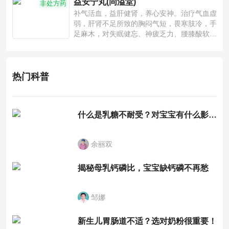
益安宁丸(同溢堂)
非处方药
补气活血，益肝健肾，养心安神。治疗气血虚
弱，肝肾不足所致的胸闷气短，畏寒肢冷，手
足麻木，对失眠健忘、神疲乏力、腰膝酸软也
有一定疗效。
热门科普
什么是乳糖不耐受？对宝宝有什么影响？
余丽双
揭秘母乳钙磷比，宝宝缺钙磷不再愁
邹娜
新生儿胃肠道不适？选对奶粉很重要！