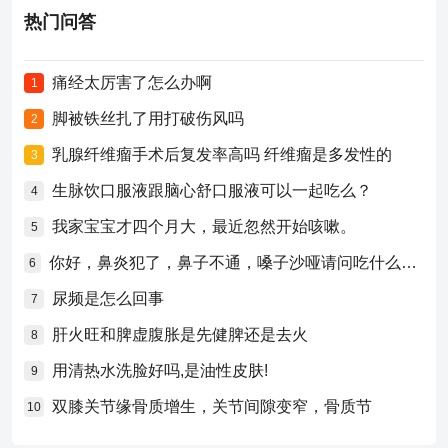
热门问答
痛经太厉害了怎么办啊
1
脚被铁丝扎了用打破伤风吗
2
乳腺纤维瘤手术后复发率高吗 纤维瘤是多发性的
3
生脉饮口服液跟脑心舒口服液可以一起吃么？
4
我家宝宝才四个月大，最近忽然开始咳嗽。
5
你好，鼻炎犯了，鼻子不通，嗓子沙哑请问吃什么药比较好？
6
尿频是怎么回事
7
肝火旺和脾虚腹胀是先健脾还是去火
8
用清热水洗脸好吗,是油性皮肤!
9
双膝关节缘骨质增生，关节间隙变窄，骨质节
10