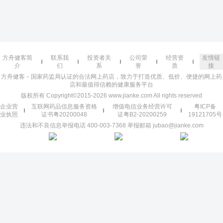
方舟健客简
联系我
投资者关
公司荣
经营资
友情链
介
们
系
誉
质
接
方舟健客－国家药监局认证的合法网上药店，致力于打造优质、低价、便捷的网上药
店和最值得信赖的健康服务平台
版权所有 Copyright©2015-2026 www.jianke.com All rights reserved
企业营
互联网药品信息服务资格
增值电信业务经营许可
粤ICP备
业执照
证书粤20200048
证粤B2-20200259
19121705号
违法和不良信息举报电话 400-003-7368 举报邮箱 jubao@jianke.com