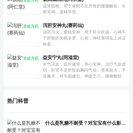
非处方药
温肾固精。用于肾阳不足所致的腰膝酸软、头
晕耳鸣、遗精早泄。
泻肝安神丸(赛药仙)
非处方药
清肝泻火，重镇安神。用于肝火旺盛、心神不
宁所致的失眠多梦、心烦；神经衰弱见上述证
候者。
益安宁丸(同溢堂)
非处方药
补气活血，益肝健肾，养心安神。治疗气血虚
弱，肝肾不足所致的胸闷气短，畏寒肢冷，手
足麻木，对失眠健忘、神疲乏力、腰膝酸软也
有一定疗效。
热门科普
什么是乳糖不耐受？对宝宝有什么影响？