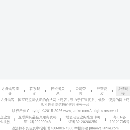
方舟健客简
联系我
投资者关
公司荣
经营资
友情链
介
们
系
誉
质
接
方舟健客－国家药监局认证的合法网上药店，致力于打造优质、低价、便捷的网上药
店和最值得信赖的健康服务平台
版权所有 Copyright©2015-2026 www.jianke.com All rights reserved
企业营
互联网药品信息服务资格
增值电信业务经营许可
粤ICP备
业执照
证书粤20200048
证粤B2-20200259
19121705号
违法和不良信息举报电话 400-003-7368 举报邮箱 jubao@jianke.com