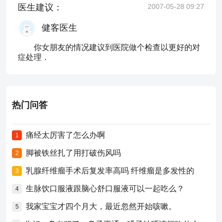
医生建议：
2007-05-28 09:27
健客医生
你女朋友的情况建议到医院做个检查以更好的对
症处理．
热门问答
痛经太厉害了怎么办啊
1
脚被铁丝扎了用打破伤风吗
2
乳腺纤维瘤手术后复发率高吗 纤维瘤是多发性的
3
生脉饮口服液跟脑心舒口服液可以一起吃么？
4
我家宝宝才四个月大，最近忽然开始咳嗽。
5