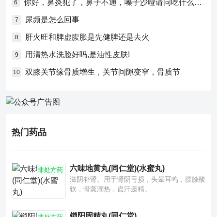
你好，鼻炎犯了，鼻子不通，嗓子沙哑请问吃什么药比较好？
6
尿频是怎么回事
7
肝火旺和脾虚腹胀是先健脾还是去火
8
用清热水洗脸好吗,是油性皮肤!
9
双膝关节缘骨质增生，关节间隙变窄，骨质节
10
热门药品
六味地黄丸(同仁堂)(水蜜丸)
非处方药
滋阴补肾。用于肾阴亏损，头晕耳鸣，腰膝酸
软，骨蒸潮热，盗汗遗精。
锁阳固精丸(同仁堂)