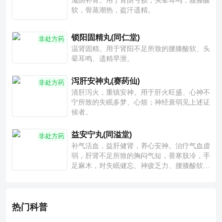
滋阴补肾。用于肾阴亏损，头晕耳鸣，腰膝酸
软，骨蒸潮热，盗汗遗精。
锁阳固精丸(同仁堂)
非处方药
温肾固精。用于肾阳不足所致的腰膝酸软、头
晕耳鸣、遗精早泄。
泻肝安神丸(赛药仙)
非处方药
清肝泻火，重镇安神。用于肝火旺盛、心神不
宁所致的失眠多梦、心烦；神经衰弱见上述证
候者。
益安宁丸(同溢堂)
非处方药
补气活血，益肝健肾，养心安神。治疗气血虚
弱，肝肾不足所致的胸闷气短，畏寒肢冷，手
足麻木，对失眠健忘、神疲乏力、腰膝酸软也
有一定疗效。
热门科普