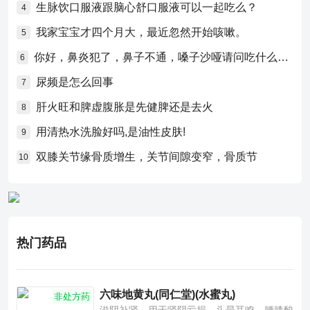
生脉饮口服液跟脑心舒口服液可以一起吃么？
4
我家宝宝才四个月大，最近忽然开始咳嗽。
5
你好，鼻炎犯了，鼻子不通，嗓子沙哑请问吃什么药比较好？
6
尿频是怎么回事
7
肝火旺和脾虚腹胀是先健脾还是去火
8
用清热水洗脸好吗,是油性皮肤!
9
双膝关节缘骨质增生，关节间隙变窄，骨质节
10
热门药品
六味地黄丸(同仁堂)(水蜜丸)
非处方药