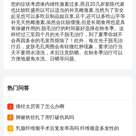
您的症状考虑体内雄性激素过多,而且20几岁新陈代谢
也比较旺盛所以可以适当的补充雌激素,当然为了安全
起见也可以多吃豆制品如豆浆,豆干,还可以多吃山芋等
补充天然雌激素.虽然会比较缓慢,但是长期食用也是具
有保健作用的.脱毛治疗的时间最好选择在秋冬季。这
样经过三至四个月的光子脱毛治疗，到了夏季你就不
会再因多余的毛发而烦恼了！此外，每次光子脱毛治
疗后，皮肤毛孔周围会有轻微红肿现象，要求治疗当
天不要用水清洗，术后注意防晒。在秋冬季治疗可以
方便地避免水洗、日晒等问题。
热门问答
痛经太厉害了怎么办啊
1
脚被铁丝扎了用打破伤风吗
2
乳腺纤维瘤手术后复发率高吗 纤维瘤是多发性的
3