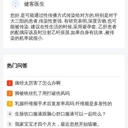
健客医生
您好.是可能通过性传播方式传染给对方的.特别是对于
大三阳的患者,传染性更强. 有研究表明,深度舌吻,也可
能被传染. 建议在性生活的时候,采用避孕套. 乙肝患者
的配偶应该及时注射乙旰疫苗,如果自身有抗体 ,被传
染的机率就很小.
热门问答
痛经太厉害了怎么办啊
1
脚被铁丝扎了用打破伤风吗
2
乳腺纤维瘤手术后复发率高吗 纤维瘤是多发性的
3
生脉饮口服液跟脑心舒口服液可以一起吃么？
4
我家宝宝才四个月大，最近忽然开始咳嗽。
5