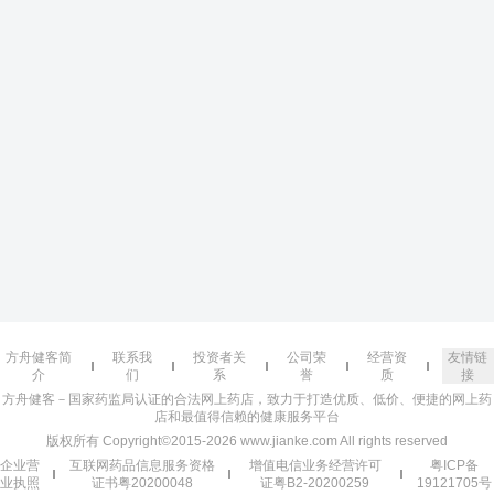
方舟健客简
联系我
投资者关
公司荣
经营资
友情链
介
们
系
誉
质
接
方舟健客－国家药监局认证的合法网上药店，致力于打造优质、低价、便捷的网上药
店和最值得信赖的健康服务平台
版权所有 Copyright©2015-2026 www.jianke.com All rights reserved
企业营
互联网药品信息服务资格
增值电信业务经营许可
粤ICP备
业执照
证书粤20200048
证粤B2-20200259
19121705号