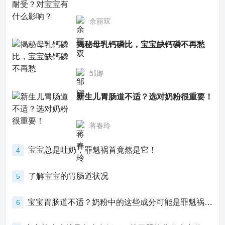
余丽双
揭秘母乳钙磷比，宝宝缺钙磷不再愁
邹娜
新生儿胃肠道不适？选对奶粉很重要！
蒋春玲
宝宝总是吐奶，罪魁祸首竟然是它！
4
了解宝宝的胃肠道状况
5
宝宝胃肠道不适？奶粉中的这些成分可能是罪魁祸首！
6