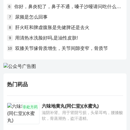
你好，鼻炎犯了，鼻子不通，嗓子沙哑请问吃什么药比较好？
6
尿频是怎么回事
7
肝火旺和脾虚腹胀是先健脾还是去火
8
用清热水洗脸好吗,是油性皮肤!
9
双膝关节缘骨质增生，关节间隙变窄，骨质节
10
热门药品
六味地黄丸(同仁堂)(水蜜丸)
非处方药
滋阴补肾。用于肾阴亏损，头晕耳鸣，腰膝酸
软，骨蒸潮热，盗汗遗精。