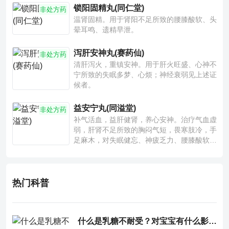
锁阳固精丸(同仁堂)
非处方药
温肾固精。用于肾阳不足所致的腰膝酸软、头
晕耳鸣、遗精早泄。
泻肝安神丸(赛药仙)
非处方药
清肝泻火，重镇安神。用于肝火旺盛、心神不
宁所致的失眠多梦、心烦；神经衰弱见上述证
候者。
益安宁丸(同溢堂)
非处方药
补气活血，益肝健肾，养心安神。治疗气血虚
弱，肝肾不足所致的胸闷气短，畏寒肢冷，手
足麻木，对失眠健忘、神疲乏力、腰膝酸软也
有一定疗效。
热门科普
什么是乳糖不耐受？对宝宝有什么影响？