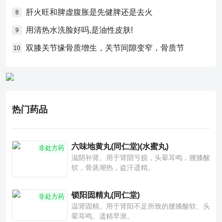
肝火旺和脾虚腹胀是先健脾还是去火
8
用清热水洗脸好吗,是油性皮肤!
9
双膝关节缘骨质增生，关节间隙变窄，骨质节
10
热门药品
六味地黄丸(同仁堂)(水蜜丸)
非处方药
滋阴补肾。用于肾阴亏损，头晕耳鸣，腰膝酸
软，骨蒸潮热，盗汗遗精。
锁阳固精丸(同仁堂)
非处方药
温肾固精。用于肾阳不足所致的腰膝酸软、头
晕耳鸣、遗精早泄。