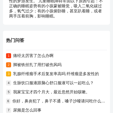
性的梦游发生。 儿童睡眠障碍常由以下原因引起：不
正确的睡眠姿势有的小孩蒙被睡觉，吸入二氧化碳过
多，氧气过少；有的小孩俯卧睡，甚至趴着睡，或者
两手压着前胸，影响睡眠。
热门问答
痛经太厉害了怎么办啊
1
脚被铁丝扎了用打破伤风吗
2
乳腺纤维瘤手术后复发率高吗 纤维瘤是多发性的
3
生脉饮口服液跟脑心舒口服液可以一起吃么？
4
我家宝宝才四个月大，最近忽然开始咳嗽。
5
你好，鼻炎犯了，鼻子不通，嗓子沙哑请问吃什么药比较好？
6
尿频是怎么回事
7