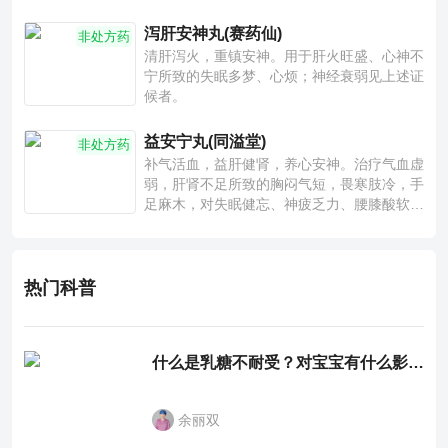
泻肝安神丸(赛药仙)
非处方药
清肝泻火，重镇安神。用于肝火旺盛、心神不
宁所致的失眠多梦、心烦；神经衰弱见上述证
候者。
益安宁丸(同溢堂)
非处方药
补气活血，益肝健肾，养心安神。治疗气血虚
弱，肝肾不足所致的胸闷气短，畏寒肢冷，手
足麻木，对失眠健忘、神疲乏力、腰膝酸软也
有一定疗效。
热门科普
什么是乳糖不耐受？对宝宝有什么影响？
余丽双