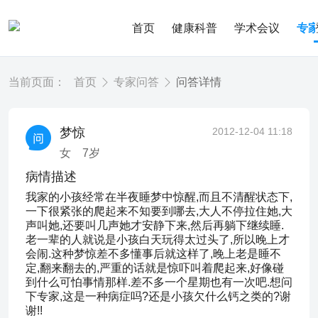
首页
健康科普
学术会议
专
当前页面：
首页
专家问答
问答详情
梦惊
2012-12-04 11:18
女
7
岁
病情描述
我家的小孩经常在半夜睡梦中惊醒,而且不清醒状态下,
一下很紧张的爬起来不知要到哪去,大人不停拉住她,大
声叫她,还要叫几声她才安静下来,然后再躺下继续睡.
老一辈的人就说是小孩白天玩得太过头了,所以晚上才
会闹.这种梦惊差不多懂事后就这样了,晚上老是睡不
定,翻来翻去的,严重的话就是惊吓叫着爬起来,好像碰
到什么可怕事情那样.差不多一个星期也有一次吧.想问
下专家,这是一种病症吗?还是小孩欠什么钙之类的?谢
谢!!