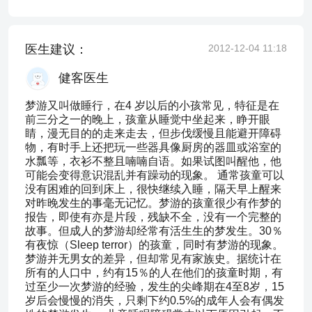
医生建议：
2012-12-04 11:18
健客医生
梦游又叫做睡行，在4 岁以后的小孩常见，特征是在
前三分之一的晚上，孩童从睡觉中坐起来，睁开眼
睛，漫无目的的走来走去，但步伐缓慢且能避开障碍
物，有时手上还把玩一些器具像厨房的器皿或浴室的
水瓢等，衣衫不整且喃喃自语。如果试图叫醒他，他
可能会变得意识混乱并有躁动的现象。 通常孩童可以
没有困难的回到床上，很快继续入睡，隔天早上醒来
对昨晚发生的事毫无记忆。梦游的孩童很少有作梦的
报告，即使有亦是片段，残缺不全，没有一个完整的
故事。但成人的梦游却经常有活生生的梦发生。30％
有夜惊（Sleep terror）的孩童，同时有梦游的现象。
梦游并无男女的差异，但却常见有家族史。据统计在
所有的人口中，约有15％的人在他们的孩童时期，有
过至少一次梦游的经验，发生的尖峰期在4至8岁，15
岁后会慢慢的消失，只剩下约0.5%的成年人会有偶发