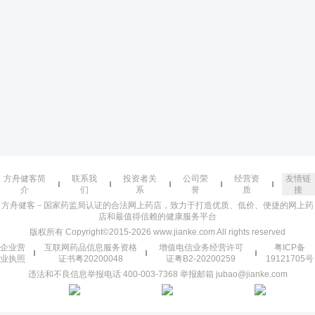
方舟健客简
联系我
投资者关
公司荣
经营资
友情链
介
们
系
誉
质
接
方舟健客－国家药监局认证的合法网上药店，致力于打造优质、低价、便捷的网上药
店和最值得信赖的健康服务平台
版权所有 Copyright©2015-2026 www.jianke.com All rights reserved
企业营
互联网药品信息服务资格
增值电信业务经营许可
粤ICP备
业执照
证书粤20200048
证粤B2-20200259
19121705号
违法和不良信息举报电话 400-003-7368 举报邮箱 jubao@jianke.com