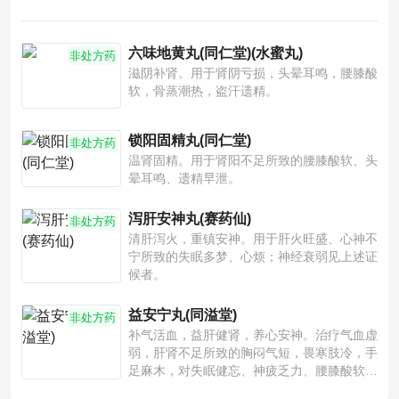
六味地黄丸(同仁堂)(水蜜丸)
非处方药
滋阴补肾。用于肾阴亏损，头晕耳鸣，腰膝酸
软，骨蒸潮热，盗汗遗精。
锁阳固精丸(同仁堂)
非处方药
温肾固精。用于肾阳不足所致的腰膝酸软、头
晕耳鸣、遗精早泄。
泻肝安神丸(赛药仙)
非处方药
清肝泻火，重镇安神。用于肝火旺盛、心神不
宁所致的失眠多梦、心烦；神经衰弱见上述证
候者。
益安宁丸(同溢堂)
非处方药
补气活血，益肝健肾，养心安神。治疗气血虚
弱，肝肾不足所致的胸闷气短，畏寒肢冷，手
足麻木，对失眠健忘、神疲乏力、腰膝酸软也
有一定疗效。