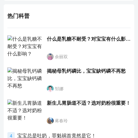
热门科普
什么是乳糖不耐受？对宝宝有什么影响？
余丽双
揭秘母乳钙磷比，宝宝缺钙磷不再愁
邹娜
新生儿胃肠道不适？选对奶粉很重要！
蒋春玲
宝宝总是吐奶，罪魁祸首竟然是它！
4