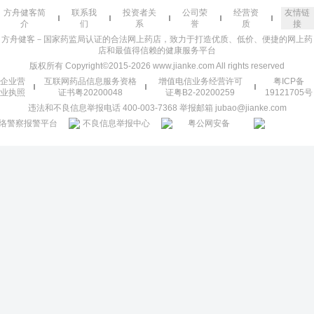
方舟健客简
联系我
投资者关
公司荣
经营资
友情链
介
们
系
誉
质
接
方舟健客－国家药监局认证的合法网上药店，致力于打造优质、低价、便捷的网上药
店和最值得信赖的健康服务平台
版权所有 Copyright©2015-2026 www.jianke.com All rights reserved
企业营
互联网药品信息服务资格
增值电信业务经营许可
粤ICP备
业执照
证书粤20200048
证粤B2-20200259
19121705号
违法和不良信息举报电话 400-003-7368 举报邮箱 jubao@jianke.com