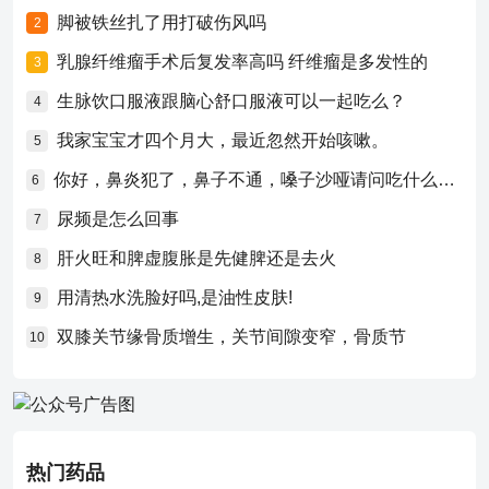
脚被铁丝扎了用打破伤风吗
2
乳腺纤维瘤手术后复发率高吗 纤维瘤是多发性的
3
生脉饮口服液跟脑心舒口服液可以一起吃么？
4
我家宝宝才四个月大，最近忽然开始咳嗽。
5
你好，鼻炎犯了，鼻子不通，嗓子沙哑请问吃什么药比较好？
6
尿频是怎么回事
7
肝火旺和脾虚腹胀是先健脾还是去火
8
用清热水洗脸好吗,是油性皮肤!
9
双膝关节缘骨质增生，关节间隙变窄，骨质节
10
热门药品