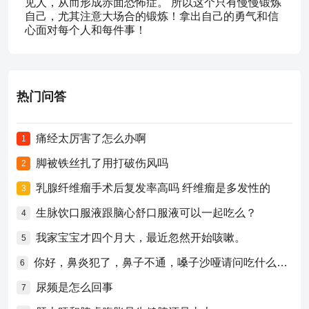
见人，从而形成赤面恐怖症。 所以这个只有慢慢锻炼
自己，尤其注意大场合的锻炼！拿出自己的勇气和信
心面对每个人和每件事！
热门问答
痛经太厉害了怎么办啊
1
脚被铁丝扎了用打破伤风吗
2
乳腺纤维瘤手术后复发率高吗 纤维瘤是多发性的
3
生脉饮口服液跟脑心舒口服液可以一起吃么？
4
我家宝宝才四个月大，最近忽然开始咳嗽。
5
你好，鼻炎犯了，鼻子不通，嗓子沙哑请问吃什么药比较好？
6
尿频是怎么回事
7