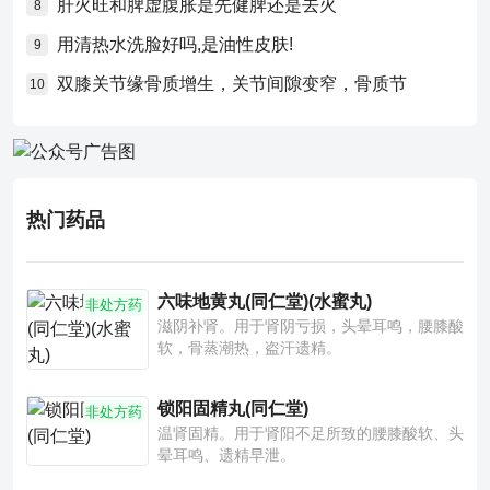
肝火旺和脾虚腹胀是先健脾还是去火
8
用清热水洗脸好吗,是油性皮肤!
9
双膝关节缘骨质增生，关节间隙变窄，骨质节
10
热门药品
六味地黄丸(同仁堂)(水蜜丸)
非处方药
滋阴补肾。用于肾阴亏损，头晕耳鸣，腰膝酸
软，骨蒸潮热，盗汗遗精。
锁阳固精丸(同仁堂)
非处方药
温肾固精。用于肾阳不足所致的腰膝酸软、头
晕耳鸣、遗精早泄。