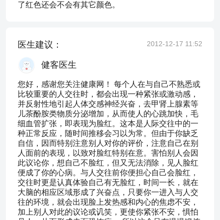
了红色还会不会有其它颜色。
医生建议：
2012-12-17 11:52
健客医生
您好，感谢您关注健康网！ 每个人在与自己不熟悉或
比较重要的人交往时，都会出现一种紧张或激动感，
并反射性地引起人体交感神经兴奋，去甲肾上腺素等
儿茶酚胺类物质分泌增加，从而使人的心跳加快，毛
细血管扩张，即表现为脸红。这本是人际交往中的一
种正常反应，随时间推移会习以为常。但由于你缺乏
自信，因而特别注意别人对你的评价，注意自己在别
人面前的表现，以致对脸红特别在意。害怕别人会因
此议论你，想自己不脸红，但又无法消除，见人脸红
便成了你的心病。与人交往前你便担心自己会脸红，
交往时更是认真体验自己有无脸红，时间一长，就在
大脑的相应区域形成了兴奋点，只要你一进入与人交
往的环境，就会出现脸上发热感和内心的焦虑不安，
加上别人对此的议论或讥笑，更使你紧张不安，惧怕