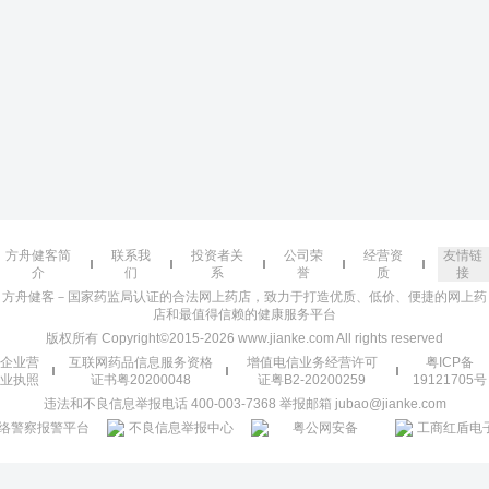
方舟健客简
联系我
投资者关
公司荣
经营资
友情链
介
们
系
誉
质
接
方舟健客－国家药监局认证的合法网上药店，致力于打造优质、低价、便捷的网上药
店和最值得信赖的健康服务平台
版权所有 Copyright©2015-2026 www.jianke.com All rights reserved
企业营
互联网药品信息服务资格
增值电信业务经营许可
粤ICP备
业执照
证书粤20200048
证粤B2-20200259
19121705号
违法和不良信息举报电话 400-003-7368 举报邮箱 jubao@jianke.com