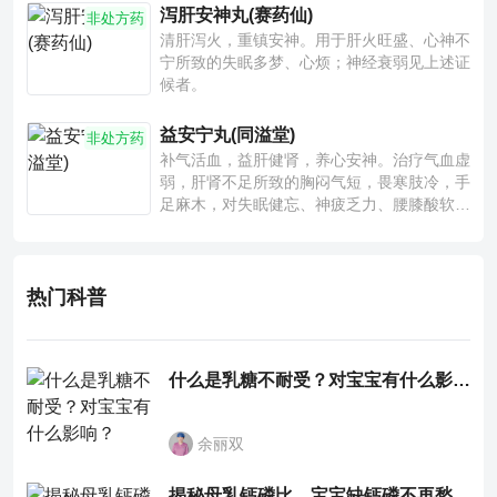
泻肝安神丸(赛药仙)
非处方药
清肝泻火，重镇安神。用于肝火旺盛、心神不
宁所致的失眠多梦、心烦；神经衰弱见上述证
候者。
益安宁丸(同溢堂)
非处方药
补气活血，益肝健肾，养心安神。治疗气血虚
弱，肝肾不足所致的胸闷气短，畏寒肢冷，手
足麻木，对失眠健忘、神疲乏力、腰膝酸软也
有一定疗效。
热门科普
什么是乳糖不耐受？对宝宝有什么影响？
余丽双
揭秘母乳钙磷比，宝宝缺钙磷不再愁