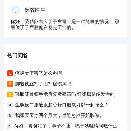
健客医生
你好，受精卵着床于子宫避，是一种随机的情况， 孕
囊位于子宫腔偏右侧是正常的。
热门问答
痛经太厉害了怎么办啊
1
脚被铁丝扎了用打破伤风吗
2
乳腺纤维瘤手术后复发率高吗 纤维瘤是多发性的
3
生脉饮口服液跟脑心舒口服液可以一起吃么？
4
我家宝宝才四个月大，最近忽然开始咳嗽。
5
你好，鼻炎犯了，鼻子不通，嗓子沙哑请问吃什么药比较好？
6