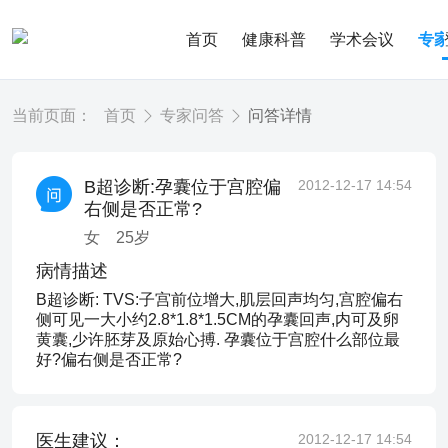
首页
健康科普
学术会议
专
当前页面：
首页
专家问答
问答详情
B超诊断:孕囊位于宫腔偏
2012-12-17 14:54
右侧是否正常?
女
25
岁
病情描述
B超诊断: TVS:子宫前位增大,肌层回声均匀,宫腔偏右
侧可见一大小约2.8*1.8*1.5CM的孕囊回声,内可及卵
黄囊,少许胚芽及原始心搏. 孕囊位于宫腔什么部位最
好?偏右侧是否正常?
医生建议：
2012-12-17 14:54