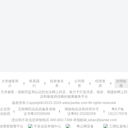
方舟健客简
联系我
投资者关
公司荣
经营资
友情链
介
们
系
誉
质
接
方舟健客－国家药监局认证的合法网上药店，致力于打造优质、低价、便捷的网上药
店和最值得信赖的健康服务平台
版权所有 Copyright©2015-2026 www.jianke.com All rights reserved
企业营
互联网药品信息服务资格
增值电信业务经营许可
粤ICP备
业执照
证书粤20200048
证粤B2-20200259
19121705号
违法和不良信息举报电话 400-003-7368 举报邮箱 jubao@jianke.com