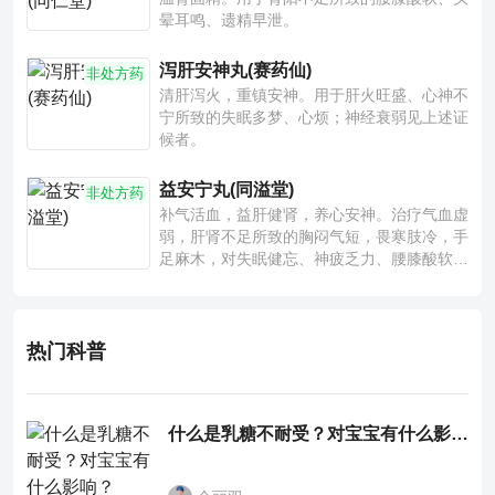
晕耳鸣、遗精早泄。
泻肝安神丸(赛药仙)
非处方药
清肝泻火，重镇安神。用于肝火旺盛、心神不
宁所致的失眠多梦、心烦；神经衰弱见上述证
候者。
益安宁丸(同溢堂)
非处方药
补气活血，益肝健肾，养心安神。治疗气血虚
弱，肝肾不足所致的胸闷气短，畏寒肢冷，手
足麻木，对失眠健忘、神疲乏力、腰膝酸软也
有一定疗效。
热门科普
什么是乳糖不耐受？对宝宝有什么影响？