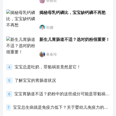
余丽双
揭秘母乳钙磷比，宝宝缺钙磷不再愁
邹娜
新生儿胃肠道不适？选对奶粉很重要！
蒋春玲
宝宝总是吐奶，罪魁祸首竟然是它！
4
了解宝宝的胃肠道状况
5
宝宝胃肠道不适？奶粉中的这些成分可能是罪魁祸首！
6
宝宝总生病就是免疫力低下？关于婴幼儿免疫力的真相，家长必须了解！
7