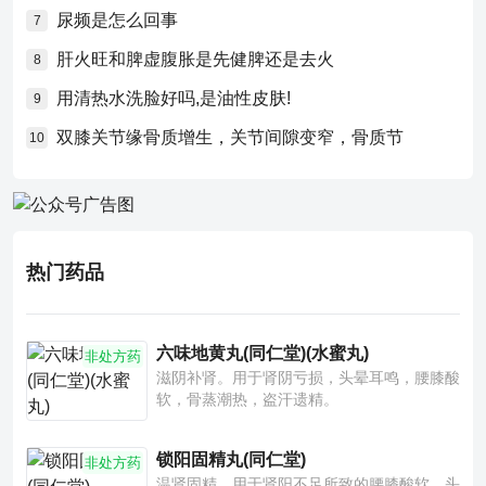
尿频是怎么回事
7
肝火旺和脾虚腹胀是先健脾还是去火
8
用清热水洗脸好吗,是油性皮肤!
9
双膝关节缘骨质增生，关节间隙变窄，骨质节
10
热门药品
六味地黄丸(同仁堂)(水蜜丸)
非处方药
滋阴补肾。用于肾阴亏损，头晕耳鸣，腰膝酸
软，骨蒸潮热，盗汗遗精。
锁阳固精丸(同仁堂)
非处方药
温肾固精。用于肾阳不足所致的腰膝酸软、头