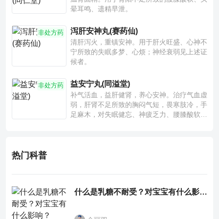
晕耳鸣、遗精早泄。
泻肝安神丸(赛药仙)
非处方药
清肝泻火，重镇安神。用于肝火旺盛、心神不
宁所致的失眠多梦、心烦；神经衰弱见上述证
候者。
益安宁丸(同溢堂)
非处方药
补气活血，益肝健肾，养心安神。治疗气血虚
弱，肝肾不足所致的胸闷气短，畏寒肢冷，手
足麻木，对失眠健忘、神疲乏力、腰膝酸软也
有一定疗效。
热门科普
什么是乳糖不耐受？对宝宝有什么影响？