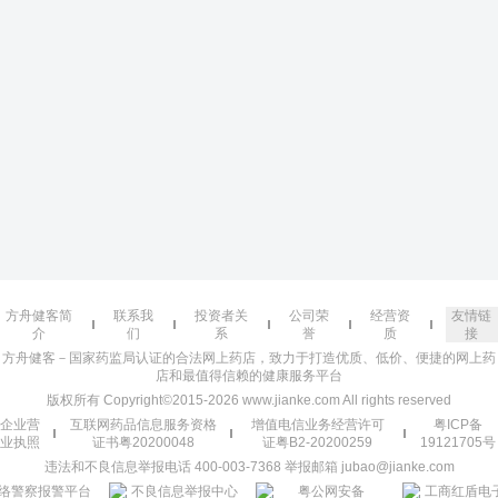
方舟健客简
联系我
投资者关
公司荣
经营资
友情链
介
们
系
誉
质
接
方舟健客－国家药监局认证的合法网上药店，致力于打造优质、低价、便捷的网上药
店和最值得信赖的健康服务平台
版权所有 Copyright©2015-2026 www.jianke.com All rights reserved
企业营
互联网药品信息服务资格
增值电信业务经营许可
粤ICP备
业执照
证书粤20200048
证粤B2-20200259
19121705号
违法和不良信息举报电话 400-003-7368 举报邮箱 jubao@jianke.com