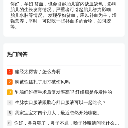
你好，孕妇 贫血，也会引起胎儿宫内缺血缺氧，影响
胎儿的生长发育情况，严重者可引起胎儿智力影响、
胎儿水肿等情况。 发现孕妇贫血，应以补血为主，增
强营养，平时，可以吃一些补血多的食物，如阿胶
等。
热门问答
痛经太厉害了怎么办啊
1
脚被铁丝扎了用打破伤风吗
2
乳腺纤维瘤手术后复发率高吗 纤维瘤是多发性的
3
生脉饮口服液跟脑心舒口服液可以一起吃么？
4
我家宝宝才四个月大，最近忽然开始咳嗽。
5
你好，鼻炎犯了，鼻子不通，嗓子沙哑请问吃什么药比较好？
6