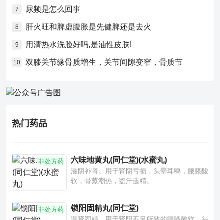
尿频是怎么回事
7
肝火旺和脾虚腹胀是先健脾还是去火
8
用清热水洗脸好吗,是油性皮肤!
9
双膝关节缘骨质增生，关节间隙变窄，骨质节
10
热门药品
六味地黄丸(同仁堂)(水蜜丸)
非处方药
滋阴补肾。用于肾阴亏损，头晕耳鸣，腰膝酸
软，骨蒸潮热，盗汗遗精。
锁阳固精丸(同仁堂)
非处方药
温肾固精。用于肾阳不足所致的腰膝酸软、头