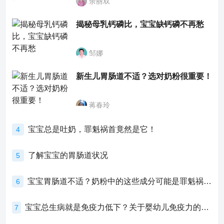
余丽双
揭秘母乳钙磷比，宝宝缺钙磷不再愁
邹娜
新生儿胃肠道不适？选对奶粉很重要！
蒋春玲
宝宝总是吐奶，罪魁祸首竟然是它！
4
了解宝宝的胃肠道状况
5
宝宝胃肠道不适？奶粉中的这些成分可能是罪魁祸首！
6
宝宝总生病就是免疫力低下？关于婴幼儿免疫力的真相，家长必须了解！
7