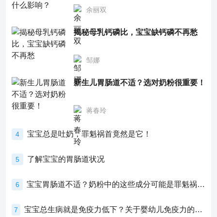
余丽双
揭秘母乳钙磷比，宝宝缺钙磷不再愁
邹娜
新生儿胃肠道不适？选对奶粉很重要！
蒋春玲
宝宝总是吐奶，罪魁祸首竟然是它！
4
了解宝宝的胃肠道状况
5
宝宝胃肠道不适？奶粉中的这些成分可能是罪魁祸首！
6
宝宝总生病就是免疫力低下？关于婴幼儿免疫力的真相，家长必须了解！
7