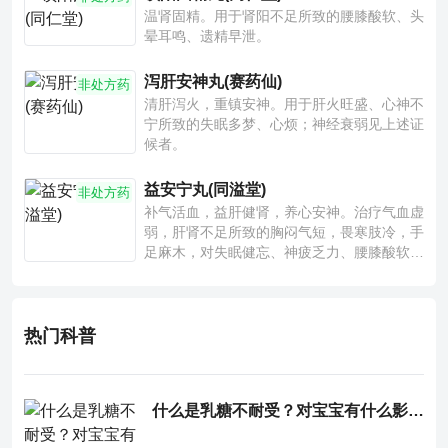
温肾固精。用于肾阳不足所致的腰膝酸软、头
晕耳鸣、遗精早泄。
泻肝安神丸(赛药仙)
非处方药
清肝泻火，重镇安神。用于肝火旺盛、心神不
宁所致的失眠多梦、心烦；神经衰弱见上述证
候者。
益安宁丸(同溢堂)
非处方药
补气活血，益肝健肾，养心安神。治疗气血虚
弱，肝肾不足所致的胸闷气短，畏寒肢冷，手
足麻木，对失眠健忘、神疲乏力、腰膝酸软也
有一定疗效。
热门科普
什么是乳糖不耐受？对宝宝有什么影响？