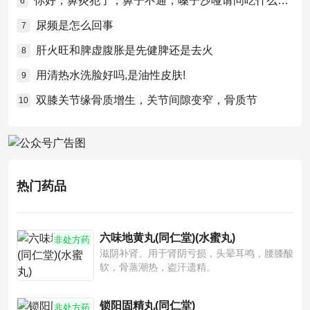
你好，鼻炎犯了，鼻子不通，嗓子沙哑请问吃什么药比较好？
6
尿频是怎么回事
7
肝火旺和脾虚腹胀是先健脾还是去火
8
用清热水洗脸好吗,是油性皮肤!
9
双膝关节缘骨质增生，关节间隙变窄，骨质节
10
热门药品
六味地黄丸(同仁堂)(水蜜丸)
非处方药
滋阴补肾。用于肾阴亏损，头晕耳鸣，腰膝酸
软，骨蒸潮热，盗汗遗精。
锁阳固精丸(同仁堂)
非处方药