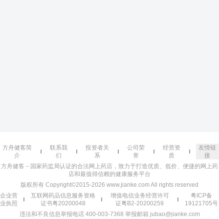
方舟健客简
联系我
投资者关
公司荣
经营资
友情链
介
们
系
誉
质
接
方舟健客－国家药监局认证的合法网上药店，致力于打造优质、低价、便捷的网上药
店和最值得信赖的健康服务平台
版权所有 Copyright©2015-2026 www.jianke.com All rights reserved
企业营
互联网药品信息服务资格
增值电信业务经营许可
粤ICP备
业执照
证书粤20200048
证粤B2-20200259
19121705号
违法和不良信息举报电话 400-003-7368 举报邮箱 jubao@jianke.com