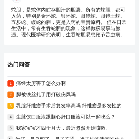
蛇胆，是蛇体内贮存胆汗的胆囊。所有的蛇胆，都可
入药，特别是金环蛇、银环蛇、眼镜蛇、眼镜王蛇、
五步蛇、蝮蛇的胆，更是入药的宝贵原料。 但在日常
生活中，常有生吞蛇胆的现象，这样做极易事与愿
违。现代医学研究表明，生吞蛇胆易患鞭节舌虫病。
热门问答
痛经太厉害了怎么办啊
1
脚被铁丝扎了用打破伤风吗
2
乳腺纤维瘤手术后复发率高吗 纤维瘤是多发性的
3
生脉饮口服液跟脑心舒口服液可以一起吃么？
4
我家宝宝才四个月大，最近忽然开始咳嗽。
5