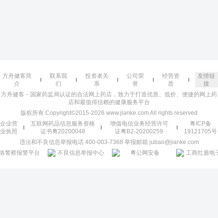
方舟健客简
联系我
投资者关
公司荣
经营资
友情链
介
们
系
誉
质
接
方舟健客－国家药监局认证的合法网上药店，致力于打造优质、低价、便捷的网上药
店和最值得信赖的健康服务平台
版权所有 Copyright©2015-2026 www.jianke.com All rights reserved
企业营
互联网药品信息服务资格
增值电信业务经营许可
粤ICP备
业执照
证书粤20200048
证粤B2-20200259
19121705号
违法和不良信息举报电话 400-003-7368 举报邮箱 jubao@jianke.com