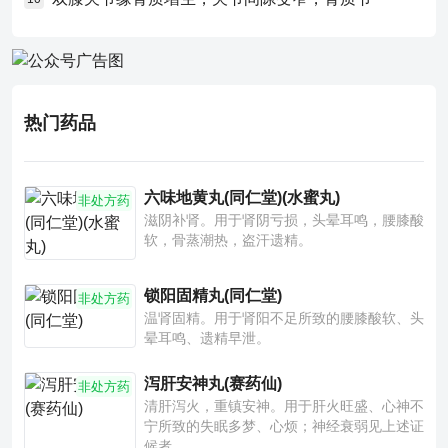
热门药品
六味地黄丸(同仁堂)(水蜜丸)
非处方药
滋阴补肾。用于肾阴亏损，头晕耳鸣，腰膝酸
软，骨蒸潮热，盗汗遗精。
锁阳固精丸(同仁堂)
非处方药
温肾固精。用于肾阳不足所致的腰膝酸软、头
晕耳鸣、遗精早泄。
泻肝安神丸(赛药仙)
非处方药
清肝泻火，重镇安神。用于肝火旺盛、心神不
宁所致的失眠多梦、心烦；神经衰弱见上述证
候者。