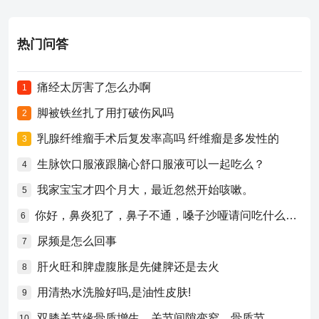
热门问答
痛经太厉害了怎么办啊
1
脚被铁丝扎了用打破伤风吗
2
乳腺纤维瘤手术后复发率高吗 纤维瘤是多发性的
3
生脉饮口服液跟脑心舒口服液可以一起吃么？
4
我家宝宝才四个月大，最近忽然开始咳嗽。
5
你好，鼻炎犯了，鼻子不通，嗓子沙哑请问吃什么药比较好？
6
尿频是怎么回事
7
肝火旺和脾虚腹胀是先健脾还是去火
8
用清热水洗脸好吗,是油性皮肤!
9
双膝关节缘骨质增生，关节间隙变窄，骨质节
10