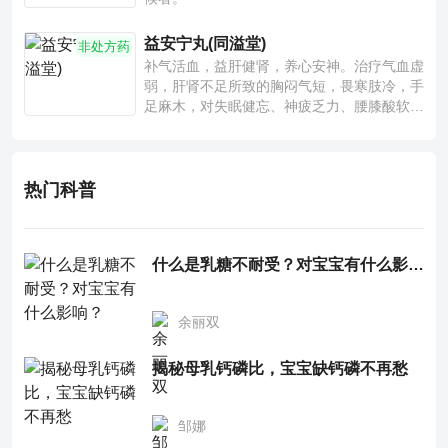
益安宁丸(同溢堂)
非处方药
补气活血，益肝健肾，养心安神。治疗气血虚
弱，肝肾不足所致的胸闷气短，畏寒肢冷，手
足麻木，对失眠健忘、神疲乏力、腰膝酸软也
有一定疗效。
热门科普
什么是乳糖不耐受？对宝宝有什么影响？
余丽双
揭秘母乳钙磷比，宝宝缺钙磷不再愁
邹娜