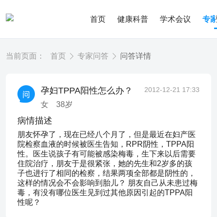
首页
健康科普
学术会议
专
当前页面：
首页
专家问答
问答详情
孕妇TPPA阳性怎么办？
2012-12-21 17:33
女
38
岁
病情描述
朋友怀孕了，现在已经八个月了，但是最近在妇产医
院检察血液的时候被医生告知，RPR阴性，TPPA阳
性。医生说孩子有可能被感染梅毒，生下来以后需要
住院治疗，朋友于是很紧张，她的先生和2岁多的孩
子也进行了相同的检察，结果两项全部都是阴性的，
这样的情况会不会影响到胎儿？ 朋友自己从未患过梅
毒，有没有哪位医生见到过其他原因引起的TPPA阳
性呢？