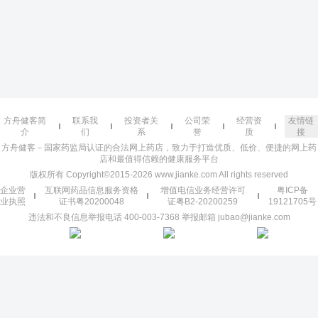
方舟健客简
联系我
投资者关
公司荣
经营资
友情链
介
们
系
誉
质
接
方舟健客－国家药监局认证的合法网上药店，致力于打造优质、低价、便捷的网上药
店和最值得信赖的健康服务平台
版权所有 Copyright©2015-2026 www.jianke.com All rights reserved
企业营
互联网药品信息服务资格
增值电信业务经营许可
粤ICP备
业执照
证书粤20200048
证粤B2-20200259
19121705号
违法和不良信息举报电话 400-003-7368 举报邮箱 jubao@jianke.com