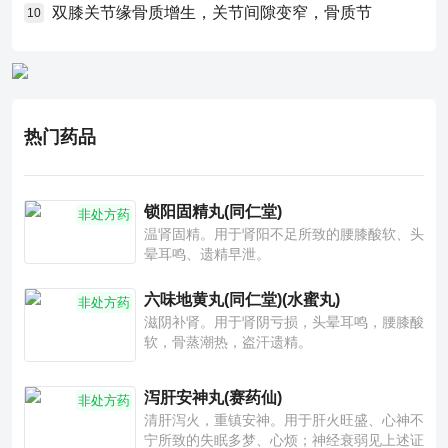
双膝关节缘骨质增生，关节间隙变窄，骨质节
10
热门药品
锁阳固精丸(同仁堂)
非处方药
温肾固精。用于肾阳不足所致的腰膝酸软、头
晕耳鸣、遗精早泄。
六味地黄丸(同仁堂)(水蜜丸)
非处方药
滋阴补肾。用于肾阴亏损，头晕耳鸣，腰膝酸
软，骨蒸潮热，盗汗遗精。
泻肝安神丸(赛药仙)
非处方药
清肝泻火，重镇安神。用于肝火旺盛、心神不
宁所致的失眠多梦、心烦；神经衰弱见上述证