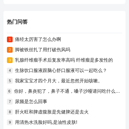
热门问答
痛经太厉害了怎么办啊
1
脚被铁丝扎了用打破伤风吗
2
乳腺纤维瘤手术后复发率高吗 纤维瘤是多发性的
3
生脉饮口服液跟脑心舒口服液可以一起吃么？
4
我家宝宝才四个月大，最近忽然开始咳嗽。
5
你好，鼻炎犯了，鼻子不通，嗓子沙哑请问吃什么药比较好？
6
尿频是怎么回事
7
肝火旺和脾虚腹胀是先健脾还是去火
8
用清热水洗脸好吗,是油性皮肤!
9