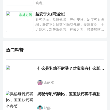
候者。
益安宁丸(同溢堂)
非处方药
补气活血，益肝健肾，养心安神。治疗气血虚
弱，肝肾不足所致的胸闷气短，畏寒肢冷，手
足麻木，对失眠健忘、神疲乏力、腰膝酸软也
有一定疗效。
热门科普
什么是乳糖不耐受？对宝宝有什么影响？
余丽双
揭秘母乳钙磷比，宝宝缺钙磷不再愁
邹娜