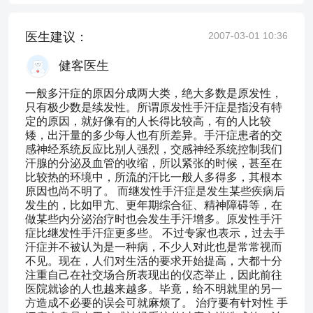
医生建议：
2007-03-01 10:36
健客医生
一般多汗症的原因分成两大类，绝大多数是原发性，
只有极少数是续发性。所谓原发性手汗症是指没有特
定的原因，就好像有的人长得比较高，有的人比较
矮，出汗量的多少每人也有所差异。手汗症患者的交
感神经系统反应比别人强烈，交感神经系统控制我们
汗腺的分泌及血管的收缩，所以紧张的时候，甚至在
比较热的环境中，所流的汗比一般人多得多，其根本
原因也尚不明了。 而继发性手汗症是发生某些疾病后
发生的，比如甲亢、更年期综合征、精神障碍等，在
做某些内分泌治疗时也会发生手汗增多。原发性手汗
症比继发性手汗症更多些。 不过专家也表示，过去手
汗症并不被认为是一种病，不少人对此也是常常视而
不见。现在，人们对生活的要求开始提高，大都十分
注重自己在社交场合所表现出的仪态举止，因此前往
医院就诊的人也越来越多。毕竟，给不明就里的另一
方造成不必要的误会可就麻烦了。 治疗要有针对性 手