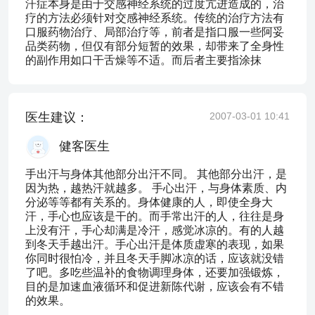
汗症本身是由于交感神经系统的过度亢进造成的，治
疗的方法必须针对交感神经系统。传统的治疗方法有
口服药物治疗、局部治疗等，前者是指口服一些阿妥
品类药物，但仅有部分短暂的效果，却带来了全身性
的副作用如口干舌燥等不适。而后者主要指涂抹
医生建议：
2007-03-01 10:41
健客医生
手出汗与身体其他部分出汗不同。 其他部分出汗，是
因为热，越热汗就越多。 手心出汗，与身体素质、内
分泌等等都有关系的。身体健康的人，即使全身大
汗，手心也应该是干的。而手常出汗的人，往往是身
上没有汗，手心却满是冷汗，感觉冰凉的。有的人越
到冬天手越出汗。手心出汗是体质虚寒的表现，如果
你同时很怕冷，并且冬天手脚冰凉的话，应该就没错
了吧。多吃些温补的食物调理身体，还要加强锻炼，
目的是加速血液循环和促进新陈代谢，应该会有不错
的效果。