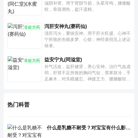
滋阴补肾。用于肾阴亏损，头晕耳鸣，腰膝酸
软，骨蒸潮热，盗汗遗精。
泻肝安神丸(赛药仙)
非处方药
清肝泻火，重镇安神。用于肝火旺盛、心神不
宁所致的失眠多梦、心烦；神经衰弱见上述证
候者。
益安宁丸(同溢堂)
非处方药
补气活血，益肝健肾，养心安神。治疗气血虚
弱，肝肾不足所致的胸闷气短，畏寒肢冷，手
足麻木，对失眠健忘、神疲乏力、腰膝酸软也
有一定疗效。
热门科普
什么是乳糖不耐受？对宝宝有什么影响？