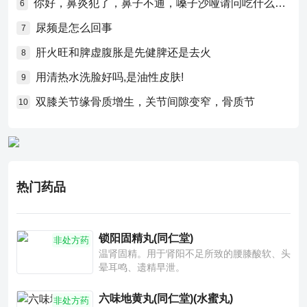
你好，鼻炎犯了，鼻子不通，嗓子沙哑请问吃什么药比较好？
6
尿频是怎么回事
7
肝火旺和脾虚腹胀是先健脾还是去火
8
用清热水洗脸好吗,是油性皮肤!
9
双膝关节缘骨质增生，关节间隙变窄，骨质节
10
热门药品
锁阳固精丸(同仁堂)
非处方药
温肾固精。用于肾阳不足所致的腰膝酸软、头
晕耳鸣、遗精早泄。
六味地黄丸(同仁堂)(水蜜丸)
非处方药