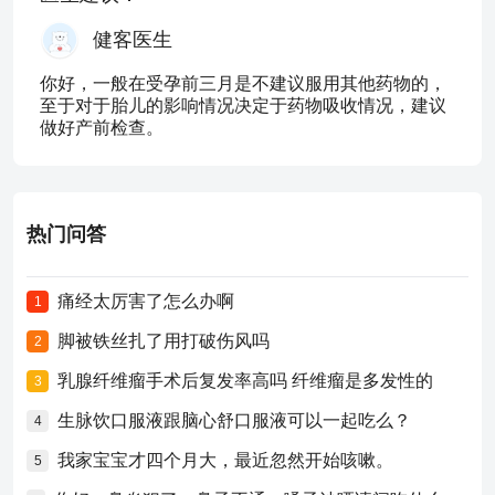
健客医生
你好，一般在受孕前三月是不建议服用其他药物的，
至于对于胎儿的影响情况决定于药物吸收情况，建议
做好产前检查。
热门问答
痛经太厉害了怎么办啊
1
脚被铁丝扎了用打破伤风吗
2
乳腺纤维瘤手术后复发率高吗 纤维瘤是多发性的
3
生脉饮口服液跟脑心舒口服液可以一起吃么？
4
我家宝宝才四个月大，最近忽然开始咳嗽。
5