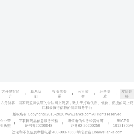
方舟健客简
联系我
投资者关
公司荣
经营资
友情链
介
们
系
誉
质
接
方舟健客－国家药监局认证的合法网上药店，致力于打造优质、低价、便捷的网上药
店和最值得信赖的健康服务平台
版权所有 Copyright©2015-2026 www.jianke.com All rights reserved
企业营
互联网药品信息服务资格
增值电信业务经营许可
粤ICP备
业执照
证书粤20200048
证粤B2-20200259
19121705号
违法和不良信息举报电话 400-003-7368 举报邮箱 jubao@jianke.com