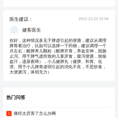
医生建议：
2012-12-22 15:04
健客医生
你好，这种情况多见于脾虚引起的便溏，建议从调理
脾胃着治疗，比如可以选择一下药物，建议调理一个
月左右：醒脾养儿颗粒（醒脾开胃，养血安神，固肠
止泻。用于脾气虚所致的儿童厌食，腹泻便溏，烦燥
盗汗，遗尿夜啼），小儿健脾丸（健脾、和胃、化
滞。用于小儿脾胃虚弱引起的消化不良，不思饮食，
大便溏泻，体弱无力）
热门问答
痛经太厉害了怎么办啊
1