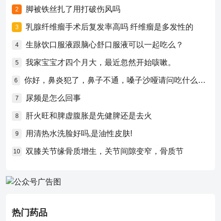
脚被铁丝扎了用打破伤风吗
2
乳腺纤维瘤手术后复发率高吗 纤维瘤是多发性的
3
生脉饮口服液跟脑心舒口服液可以一起吃么？
4
我家宝宝才四个月大，最近忽然开始咳嗽。
5
你好，鼻炎犯了，鼻子不通，嗓子沙哑请问吃什么药比较好？
6
尿频是怎么回事
7
肝火旺和脾虚腹胀是先健脾还是去火
8
用清热水洗脸好吗,是油性皮肤!
9
双膝关节缘骨质增生，关节间隙变窄，骨质节
10
热门药品