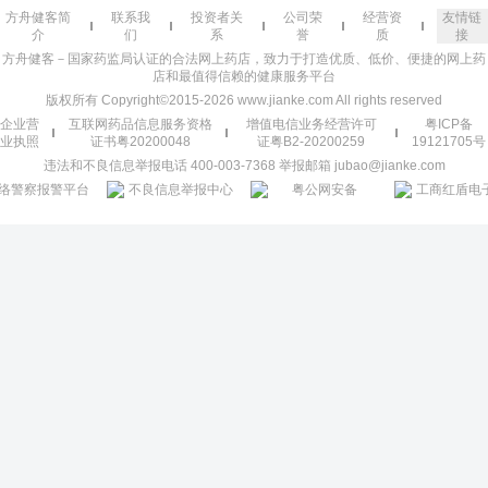
方舟健客简
联系我
投资者关
公司荣
经营资
友情链
介
们
系
誉
质
接
方舟健客－国家药监局认证的合法网上药店，致力于打造优质、低价、便捷的网上药
店和最值得信赖的健康服务平台
版权所有 Copyright©2015-2026 www.jianke.com All rights reserved
企业营
互联网药品信息服务资格
增值电信业务经营许可
粤ICP备
业执照
证书粤20200048
证粤B2-20200259
19121705号
违法和不良信息举报电话 400-003-7368 举报邮箱 jubao@jianke.com