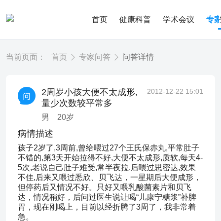
首页
健康科普
学术会议
专
当前页面：
首页
专家问答
问答详情
2周岁小孩大便不太成形,
2012-12-22 15:01
量少次数较平常多
男
20
岁
病情描述
孩子2岁了,3周前,曾给喂过27个王氏保赤丸,平常肚子
不错的,第3天开始拉得不好,大便不太成形,质软,每天4-
5次,老说自己肚子难受,常半夜拉.后喂过思密达,效果
不佳,后来又喂过悉欣、贝飞达，一星期后大便成形，
但停药后又情况不好。只好又喂乳酸菌素片和贝飞
达，情况稍好，后问过医生说让喝“儿康宁糖浆”补脾
胃，现在刚喝上，目前以经折腾了3周了，我非常着
急。