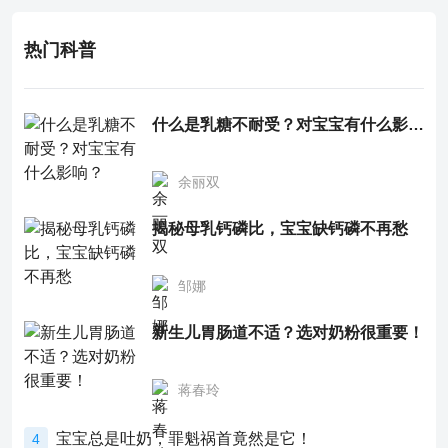
热门科普
什么是乳糖不耐受？对宝宝有什么影响？
余丽双
揭秘母乳钙磷比，宝宝缺钙磷不再愁
邹娜
新生儿胃肠道不适？选对奶粉很重要！
蒋春玲
宝宝总是吐奶，罪魁祸首竟然是它！
4