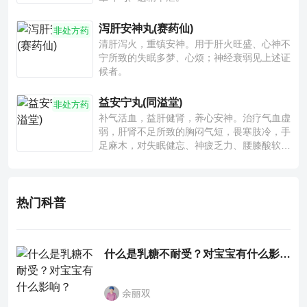
泻肝安神丸(赛药仙)
非处方药
清肝泻火，重镇安神。用于肝火旺盛、心神不
宁所致的失眠多梦、心烦；神经衰弱见上述证
候者。
益安宁丸(同溢堂)
非处方药
补气活血，益肝健肾，养心安神。治疗气血虚
弱，肝肾不足所致的胸闷气短，畏寒肢冷，手
足麻木，对失眠健忘、神疲乏力、腰膝酸软也
有一定疗效。
热门科普
什么是乳糖不耐受？对宝宝有什么影响？
余丽双