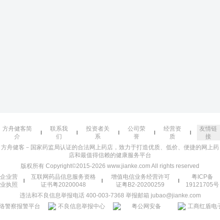
方舟健客简
联系我
投资者关
公司荣
经营资
友情链
介
们
系
誉
质
接
方舟健客－国家药监局认证的合法网上药店，致力于打造优质、低价、便捷的网上药
店和最值得信赖的健康服务平台
版权所有 Copyright©2015-2026 www.jianke.com All rights reserved
企业营
互联网药品信息服务资格
增值电信业务经营许可
粤ICP备
业执照
证书粤20200048
证粤B2-20200259
19121705号
违法和不良信息举报电话 400-003-7368 举报邮箱 jubao@jianke.com