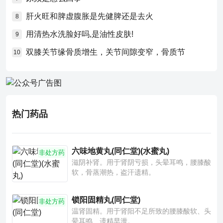
肝火旺和脾虚腹胀是先健脾还是去火
8
用清热水洗脸好吗,是油性皮肤!
9
双膝关节缘骨质增生，关节间隙变窄，骨质节
10
热门药品
六味地黄丸(同仁堂)(水蜜丸)
非处方药
滋阴补肾。用于肾阴亏损，头晕耳鸣，腰膝酸
软，骨蒸潮热，盗汗遗精。
锁阳固精丸(同仁堂)
非处方药
温肾固精。用于肾阳不足所致的腰膝酸软、头
晕耳鸣、遗精早泄。