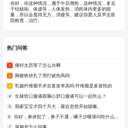
你好，你这种情况，属于午后潮热，这种情况，多见
于结核病、体虚等，人体发热，消耗体内更多的能
量，所以会显得无力，消瘦等。建议你爱人及早去医
院检查，治疗。
热门问答
痛经太厉害了怎么办啊
1
脚被铁丝扎了用打破伤风吗
2
乳腺纤维瘤手术后复发率高吗 纤维瘤是多发性的
3
生脉饮口服液跟脑心舒口服液可以一起吃么？
4
我家宝宝才四个月大，最近忽然开始咳嗽。
5
你好，鼻炎犯了，鼻子不通，嗓子沙哑请问吃什么药比较好？
6
尿频是怎么回事
7