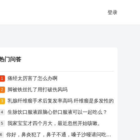
登录
热门问答
痛经太厉害了怎么办啊
1
脚被铁丝扎了用打破伤风吗
2
乳腺纤维瘤手术后复发率高吗 纤维瘤是多发性的
3
生脉饮口服液跟脑心舒口服液可以一起吃么？
4
我家宝宝才四个月大，最近忽然开始咳嗽。
5
你好，鼻炎犯了，鼻子不通，嗓子沙哑请问吃什么药比较好？
6