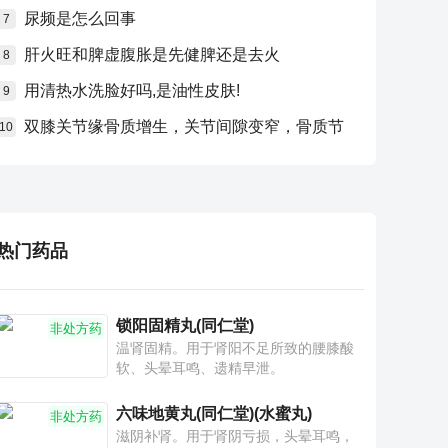
尿频是怎么回事
7
肝火旺和脾虚腹胀是先健脾还是去火
8
用清热水洗脸好吗,是油性皮肤!
9
双膝关节缘骨质增生，关节间隙变窄，骨质节
10
热门药品
锁阳固精丸(同仁堂)
非处方药
温肾固精。用于肾阳不足所致的腰膝酸
软、头晕耳鸣、遗精早泄。
六味地黄丸(同仁堂)(水蜜丸)
非处方药
滋阴补肾。用于肾阴亏损，头晕耳鸣，