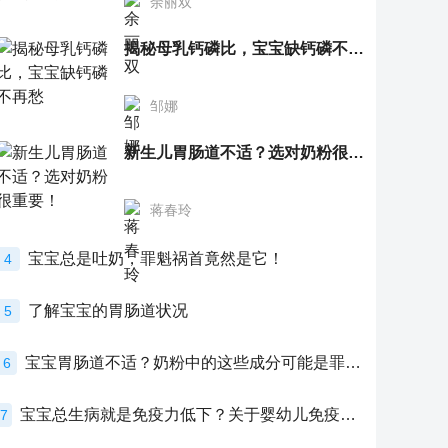
余丽双
揭秘母乳钙磷比，宝宝缺钙磷不再愁
邹娜
新生儿胃肠道不适？选对奶粉很重要！
蒋春玲
宝宝总是吐奶，罪魁祸首竟然是它！
4
了解宝宝的胃肠道状况
5
宝宝胃肠道不适？奶粉中的这些成分可能是罪魁祸首！
6
宝宝总生病就是免疫力低下？关于婴幼儿免疫力的真相，家长必须了解！
7