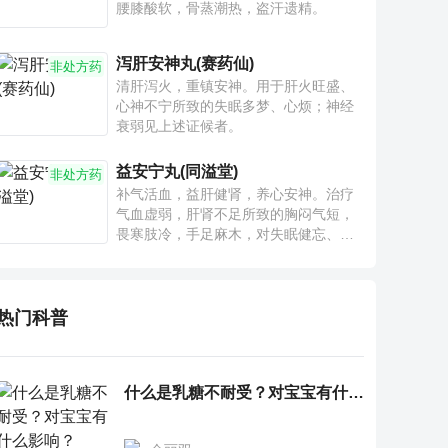
腰膝酸软，骨蒸潮热，盗汗遗精。
泻肝安神丸(赛药仙)
非处方药
清肝泻火，重镇安神。用于肝火旺盛、
心神不宁所致的失眠多梦、心烦；神经
衰弱见上述证候者。
益安宁丸(同溢堂)
非处方药
补气活血，益肝健肾，养心安神。治疗
气血虚弱，肝肾不足所致的胸闷气短，
畏寒肢冷，手足麻木，对失眠健忘、神
疲乏力、腰膝酸软也有一定疗效。
热门科普
什么是乳糖不耐受？对宝宝有什么影响？