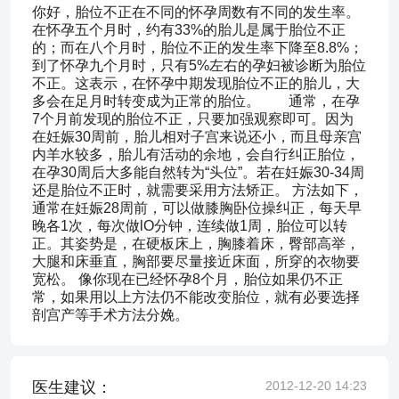
你好，胎位不正在不同的怀孕周数有不同的发生率。
在怀孕五个月时，约有33%的胎儿是属于胎位不正
的；而在八个月时，胎位不正的发生率下降至8.8%；
到了怀孕九个月时，只有5%左右的孕妇被诊断为胎位
不正。这表示，在怀孕中期发现胎位不正的胎儿，大
多会在足月时转变成为正常的胎位。 通常，在孕
7个月前发现的胎位不正，只要加强观察即可。因为
在妊娠30周前，胎儿相对子宫来说还小，而且母亲宫
内羊水较多，胎儿有活动的余地，会自行纠正胎位，
在孕30周后大多能自然转为“头位”。若在妊娠30-34周
还是胎位不正时，就需要采用方法矫正。 方法如下，
通常在妊娠28周前，可以做膝胸卧位操纠正，每天早
晚各1次，每次做lO分钟，连续做1周，胎位可以转
正。其姿势是，在硬板床上，胸膝着床，臀部高举，
大腿和床垂直，胸部要尽量接近床面，所穿的衣物要
宽松。 像你现在已经怀孕8个月，胎位如果仍不正
常，如果用以上方法仍不能改变胎位，就有必要选择
剖宫产等手术方法分娩。
医生建议：
2012-12-20 14:23