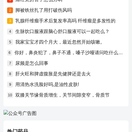
脚被铁丝扎了用打破伤风吗
2
乳腺纤维瘤手术后复发率高吗 纤维瘤是多发性的
3
生脉饮口服液跟脑心舒口服液可以一起吃么？
4
我家宝宝才四个月大，最近忽然开始咳嗽。
5
你好，鼻炎犯了，鼻子不通，嗓子沙哑请问吃什么药比较好？
6
尿频是怎么回事
7
肝火旺和脾虚腹胀是先健脾还是去火
8
用清热水洗脸好吗,是油性皮肤!
9
双膝关节缘骨质增生，关节间隙变窄，骨质节
10
热门药品