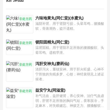
六味地黄丸(同仁堂)(水蜜丸)
非处方药
滋阴补肾。用于肾阴亏损，头晕耳鸣，腰膝酸
软，骨蒸潮热，盗汗遗精。
锁阳固精丸(同仁堂)
非处方药
温肾固精。用于肾阳不足所致的腰膝酸软、头
晕耳鸣、遗精早泄。
泻肝安神丸(赛药仙)
非处方药
清肝泻火，重镇安神。用于肝火旺盛、心神不
宁所致的失眠多梦、心烦；神经衰弱见上述证
候者。
益安宁丸(同溢堂)
非处方药
补气活血，益肝健肾，养心安神。治疗气血虚
弱，肝肾不足所致的胸闷气短，畏寒肢冷，手
足麻木，对失眠健忘、神疲乏力、腰膝酸软也