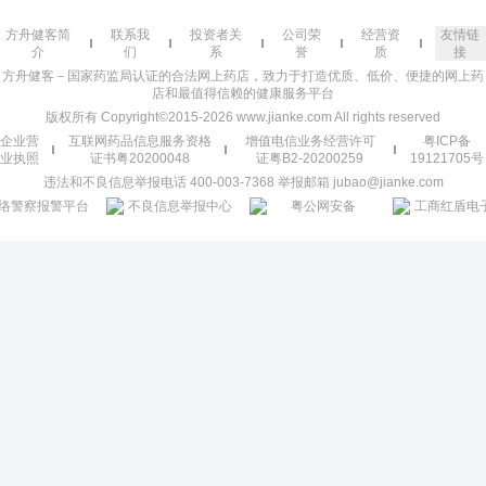
方舟健客简
联系我
投资者关
公司荣
经营资
友情链
介
们
系
誉
质
接
方舟健客－国家药监局认证的合法网上药店，致力于打造优质、低价、便捷的网上药
店和最值得信赖的健康服务平台
版权所有 Copyright©2015-2026 www.jianke.com All rights reserved
企业营
互联网药品信息服务资格
增值电信业务经营许可
粤ICP备
业执照
证书粤20200048
证粤B2-20200259
19121705号
违法和不良信息举报电话 400-003-7368 举报邮箱 jubao@jianke.com