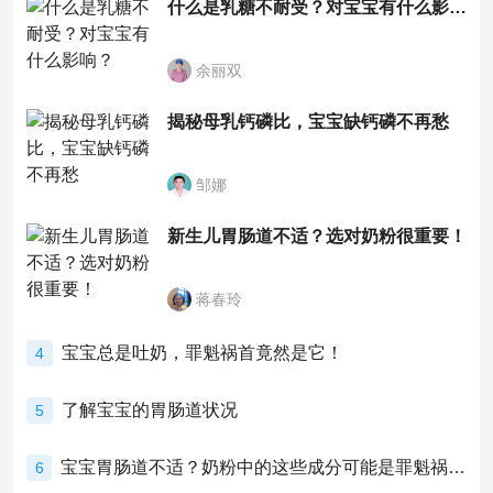
什么是乳糖不耐受？对宝宝有什么影响？
余丽双
揭秘母乳钙磷比，宝宝缺钙磷不再愁
邹娜
新生儿胃肠道不适？选对奶粉很重要！
蒋春玲
宝宝总是吐奶，罪魁祸首竟然是它！
4
了解宝宝的胃肠道状况
5
宝宝胃肠道不适？奶粉中的这些成分可能是罪魁祸首！
6