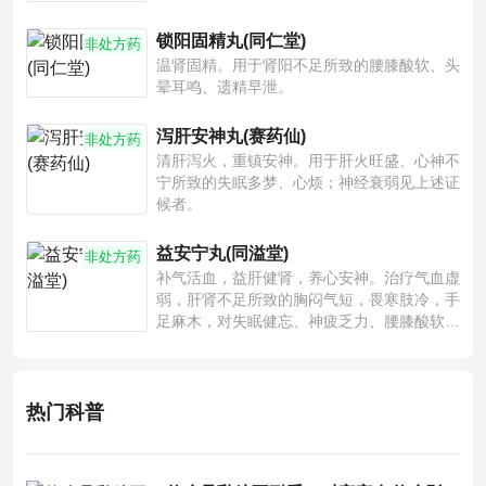
锁阳固精丸(同仁堂)
非处方药
温肾固精。用于肾阳不足所致的腰膝酸软、头
晕耳鸣、遗精早泄。
泻肝安神丸(赛药仙)
非处方药
清肝泻火，重镇安神。用于肝火旺盛、心神不
宁所致的失眠多梦、心烦；神经衰弱见上述证
候者。
益安宁丸(同溢堂)
非处方药
补气活血，益肝健肾，养心安神。治疗气血虚
弱，肝肾不足所致的胸闷气短，畏寒肢冷，手
足麻木，对失眠健忘、神疲乏力、腰膝酸软也
有一定疗效。
热门科普