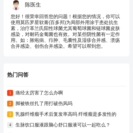
陈医生
您好！很荣幸回答您的问题！根据您的情况，你可以
使用莫匹罗星软膏(百多邦)为局部外用涂于患处抗生
素，治疗革兰氏阳性球菌尤其葡萄球菌和链球菌皮肤
感染，对耐药金葡菌也有效。对某些阴性菌有一定作
用。如：脓疱病、疖肿、毛囊性及湿疹合并感、溃疡
合并感染、创伤合并感染。希望可以帮到您。
热门问答
痛经太厉害了怎么办啊
1
脚被铁丝扎了用打破伤风吗
2
乳腺纤维瘤手术后复发率高吗 纤维瘤是多发性的
3
生脉饮口服液跟脑心舒口服液可以一起吃么？
4