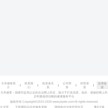
方舟健客简
联系我
投资者关
公司荣
经营资
友情链
介
们
系
誉
质
接
方舟健客－国家药监局认证的合法网上药店，致力于打造优质、低价、便捷的网上药
店和最值得信赖的健康服务平台
版权所有 Copyright©2015-2026 www.jianke.com All rights reserved
企业营
互联网药品信息服务资格
增值电信业务经营许可
粤ICP备