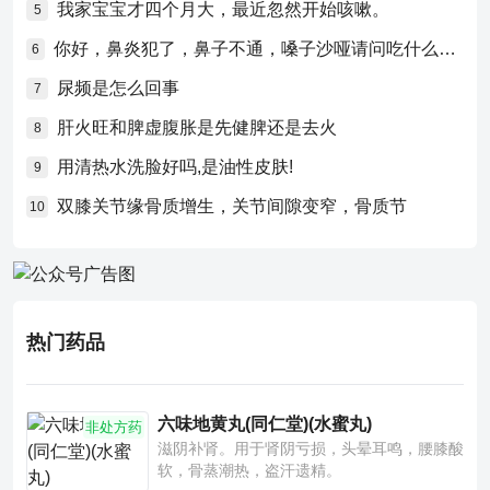
我家宝宝才四个月大，最近忽然开始咳嗽。
5
你好，鼻炎犯了，鼻子不通，嗓子沙哑请问吃什么药比较好？
6
尿频是怎么回事
7
肝火旺和脾虚腹胀是先健脾还是去火
8
用清热水洗脸好吗,是油性皮肤!
9
双膝关节缘骨质增生，关节间隙变窄，骨质节
10
热门药品
六味地黄丸(同仁堂)(水蜜丸)
非处方药
滋阴补肾。用于肾阴亏损，头晕耳鸣，腰膝酸
软，骨蒸潮热，盗汗遗精。