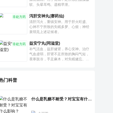
软、头晕耳鸣、遗精早泄。
泻肝安神丸(赛药仙)
非处方药
清肝泻火，重镇安神。用于肝火旺盛、
心神不宁所致的失眠多梦、心烦；神经
衰弱见上述证候者。
益安宁丸(同溢堂)
非处方药
补气活血，益肝健肾，养心安神。治疗
气血虚弱，肝肾不足所致的胸闷气短，
畏寒肢冷，手足麻木，对失眠健忘、神
疲乏力、腰膝酸软也有一定疗效。
热门科普
什么是乳糖不耐受？对宝宝有什么影响？