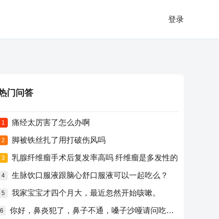
登录
热门问答
痛经太厉害了怎么办啊
1
脚被铁丝扎了用打破伤风吗
2
乳腺纤维瘤手术后复发率高吗 纤维瘤是多发性的
3
生脉饮口服液跟脑心舒口服液可以一起吃么？
4
我家宝宝才四个月大，最近忽然开始咳嗽。
5
你好，鼻炎犯了，鼻子不通，嗓子沙哑请问吃什么药比较好？
6