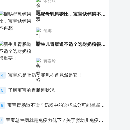
余丽双
揭秘母乳钙磷比，宝宝缺钙磷不再愁
邹娜
新生儿胃肠道不适？选对奶粉很重要！
蒋春玲
宝宝总是吐奶，罪魁祸首竟然是它！
4
了解宝宝的胃肠道状况
5
宝宝胃肠道不适？奶粉中的这些成分可能是罪魁祸首！
6
宝宝总生病就是免疫力低下？关于婴幼儿免疫力的真相，家长必须了解！
7