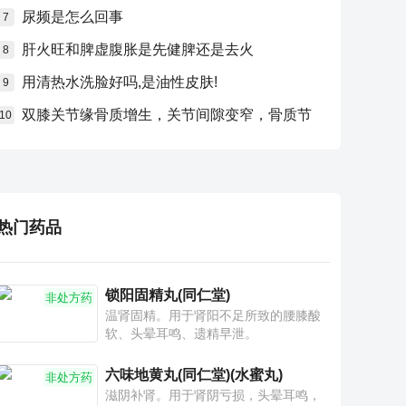
尿频是怎么回事
7
肝火旺和脾虚腹胀是先健脾还是去火
8
用清热水洗脸好吗,是油性皮肤!
9
双膝关节缘骨质增生，关节间隙变窄，骨质节
10
热门药品
锁阳固精丸(同仁堂)
非处方药
温肾固精。用于肾阳不足所致的腰膝酸
软、头晕耳鸣、遗精早泄。
六味地黄丸(同仁堂)(水蜜丸)
非处方药
滋阴补肾。用于肾阴亏损，头晕耳鸣，