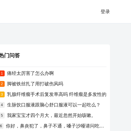
登录
热门问答
痛经太厉害了怎么办啊
1
脚被铁丝扎了用打破伤风吗
2
乳腺纤维瘤手术后复发率高吗 纤维瘤是多发性的
3
生脉饮口服液跟脑心舒口服液可以一起吃么？
4
我家宝宝才四个月大，最近忽然开始咳嗽。
5
你好，鼻炎犯了，鼻子不通，嗓子沙哑请问吃什么药比较好？
6