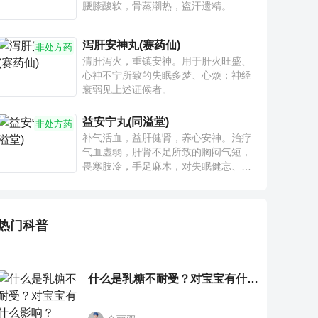
腰膝酸软，骨蒸潮热，盗汗遗精。
泻肝安神丸(赛药仙)
非处方药
清肝泻火，重镇安神。用于肝火旺盛、
心神不宁所致的失眠多梦、心烦；神经
衰弱见上述证候者。
益安宁丸(同溢堂)
非处方药
补气活血，益肝健肾，养心安神。治疗
气血虚弱，肝肾不足所致的胸闷气短，
畏寒肢冷，手足麻木，对失眠健忘、神
疲乏力、腰膝酸软也有一定疗效。
热门科普
什么是乳糖不耐受？对宝宝有什么影响？