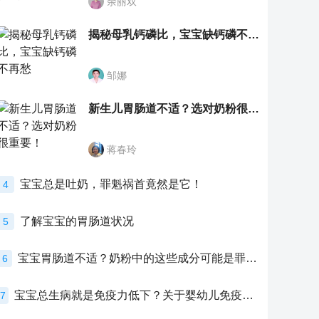
余丽双
揭秘母乳钙磷比，宝宝缺钙磷不再愁
邹娜
新生儿胃肠道不适？选对奶粉很重要！
蒋春玲
宝宝总是吐奶，罪魁祸首竟然是它！
4
了解宝宝的胃肠道状况
5
宝宝胃肠道不适？奶粉中的这些成分可能是罪魁祸首！
6
宝宝总生病就是免疫力低下？关于婴幼儿免疫力的真相，家长必须了解！
7