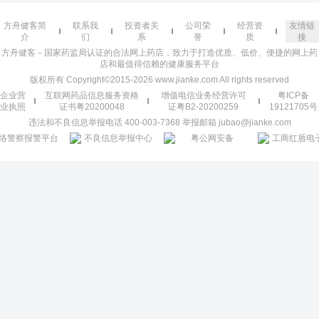
方舟健客简
联系我
投资者关
公司荣
经营资
友情链
介
们
系
誉
质
接
方舟健客－国家药监局认证的合法网上药店，致力于打造优质、低价、便捷的网上药
店和最值得信赖的健康服务平台
版权所有 Copyright©2015-2026 www.jianke.com All rights reserved
企业营
互联网药品信息服务资格
增值电信业务经营许可
粤ICP备
业执照
证书粤20200048
证粤B2-20200259
19121705号
违法和不良信息举报电话 400-003-7368 举报邮箱 jubao@jianke.com