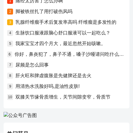
痛经太厉害了怎么办啊
1
脚被铁丝扎了用打破伤风吗
2
乳腺纤维瘤手术后复发率高吗 纤维瘤是多发性的
3
生脉饮口服液跟脑心舒口服液可以一起吃么？
4
我家宝宝才四个月大，最近忽然开始咳嗽。
5
你好，鼻炎犯了，鼻子不通，嗓子沙哑请问吃什么药比较好？
6
尿频是怎么回事
7
肝火旺和脾虚腹胀是先健脾还是去火
8
用清热水洗脸好吗,是油性皮肤!
9
双膝关节缘骨质增生，关节间隙变窄，骨质节
10