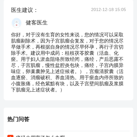
医生建议：
2012-12-18 15:05
健客医生
你好，对于没有生育的女性来说，您的情况可以采取
肌瘤剔除术，因为子宫肌瘤会复发，对于您的情况尽
早做手术，再根据自身的情况尽早怀孕，再行子宫切
除手术。建议用中成药：桂枝茯苓胶囊（活血、化
瘀。用于妇人淤血阻络所致经闭，痛经，产后恶露不
尽，子宫肌瘤，慢性盆腔炎包块，痛经，子宫内膜异
味症，卵巢囊肿见上述症候者。），宫瘤清胶囊（活
血逐瘀、消瘤破积、养血清热。用于瘀血内停所致的
小腹胀痛，经色紫黯有块，以及子宫壁间肌瘤及浆膜
下肌瘤见上述症状者。）
热门问答