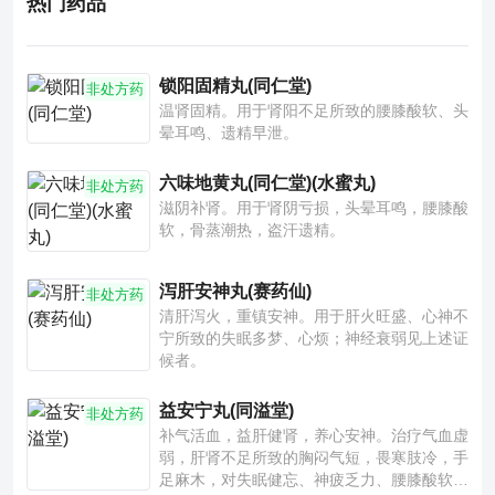
热门药品
锁阳固精丸(同仁堂)
非处方药
温肾固精。用于肾阳不足所致的腰膝酸软、头
晕耳鸣、遗精早泄。
六味地黄丸(同仁堂)(水蜜丸)
非处方药
滋阴补肾。用于肾阴亏损，头晕耳鸣，腰膝酸
软，骨蒸潮热，盗汗遗精。
泻肝安神丸(赛药仙)
非处方药
清肝泻火，重镇安神。用于肝火旺盛、心神不
宁所致的失眠多梦、心烦；神经衰弱见上述证
候者。
益安宁丸(同溢堂)
非处方药
补气活血，益肝健肾，养心安神。治疗气血虚
弱，肝肾不足所致的胸闷气短，畏寒肢冷，手
足麻木，对失眠健忘、神疲乏力、腰膝酸软也