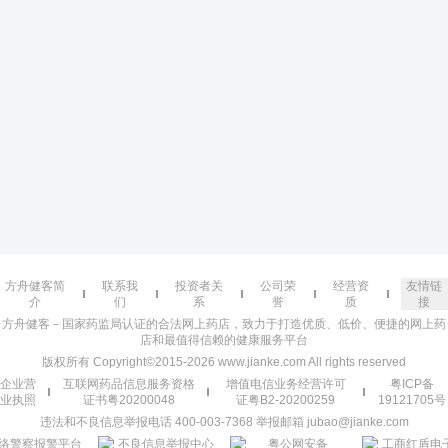
方舟健客简
联系我
投资者关
公司荣
经营资
友情链
介
们
系
誉
质
接
方舟健客－国家药监局认证的合法网上药店，致力于打造优质、低价、便捷的网上药
店和最值得信赖的健康服务平台
版权所有 Copyright©2015-2026 www.jianke.com All rights reserved
企业营
互联网药品信息服务资格
增值电信业务经营许可
粤ICP备
业执照
证书粤20200048
证粤B2-20200259
19121705号
违法和不良信息举报电话 400-003-7368 举报邮箱 jubao@jianke.com