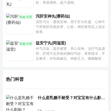
软，骨蒸潮热，盗汗遗精。
泻肝安神丸(赛药仙)
非处方药
清肝泻火，重镇安神。用于肝火旺盛、心神不
宁所致的失眠多梦、心烦；神经衰弱见上述证
候者。
益安宁丸(同溢堂)
非处方药
补气活血，益肝健肾，养心安神。治疗气血虚
弱，肝肾不足所致的胸闷气短，畏寒肢冷，手
足麻木，对失眠健忘、神疲乏力、腰膝酸软也
有一定疗效。
热门科普
什么是乳糖不耐受？对宝宝有什么影响？