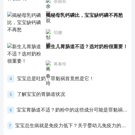
余丽双
揭秘母乳钙磷比，宝宝缺钙磷不再愁
邹娜
新生儿胃肠道不适？选对奶粉很重要！
蒋春玲
宝宝总是吐奶，罪魁祸首竟然是它！
4
了解宝宝的胃肠道状况
5
宝宝胃肠道不适？奶粉中的这些成分可能是罪魁祸首！
6
宝宝总生病就是免疫力低下？关于婴幼儿免疫力的真相，家长必须了解！
7