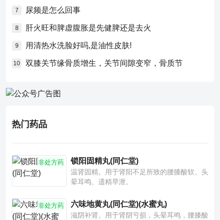
尿频是怎么回事
7
肝火旺和脾虚腹胀是先健脾还是去火
8
用清热水洗脸好吗,是油性皮肤!
9
双膝关节缘骨质增生，关节间隙变窄，骨质节
10
热门药品
锁阳固精丸(同仁堂)
非处方药
温肾固精。用于肾阳不足所致的腰膝酸软、头
晕耳鸣、遗精早泄。
六味地黄丸(同仁堂)(水蜜丸)
非处方药
滋阴补肾。用于肾阴亏损，头晕耳鸣，腰膝酸