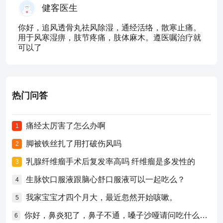
健客医生
你好，追风透骨丸祛风除湿，通经活络，散寒止痛。
用于风寒湿痹，肢节疼痛，肢体麻木。遵医嘱治疗就
可以了
热门问答
痛经太厉害了怎么办啊
1
脚被铁丝扎了用打破伤风吗
2
乳腺纤维瘤手术后复发率高吗 纤维瘤是多发性的
3
生脉饮口服液跟脑心舒口服液可以一起吃么？
4
我家宝宝才四个月大，最近忽然开始咳嗽。
5
你好，鼻炎犯了，鼻子不通，嗓子沙哑请问吃什么药比较好？
6