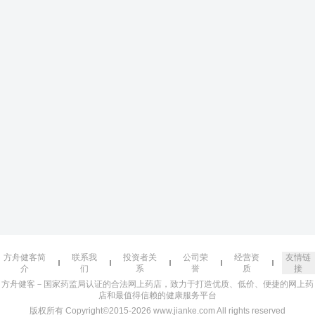
方舟健客简
联系我
投资者关
公司荣
经营资
友情链
介
们
系
誉
质
接
方舟健客－国家药监局认证的合法网上药店，致力于打造优质、低价、便捷的网上药
店和最值得信赖的健康服务平台
版权所有 Copyright©2015-2026 www.jianke.com All rights reserved