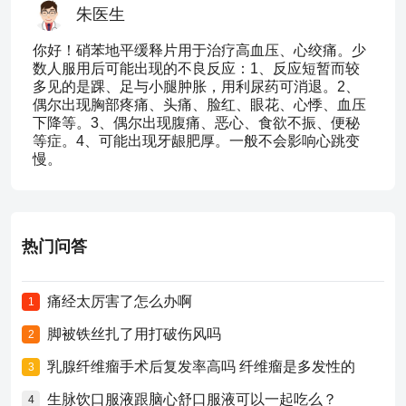
朱医生
你好！硝苯地平缓释片用于治疗高血压、心绞痛。少
数人服用后可能出现的不良反应：1、反应短暂而较
多见的是踝、足与小腿肿胀，用利尿药可消退。2、
偶尔出现胸部疼痛、头痛、脸红、眼花、心悸、血压
下降等。3、偶尔出现腹痛、恶心、食欲不振、便秘
等症。4、可能出现牙龈肥厚。一般不会影响心跳变
慢。
热门问答
痛经太厉害了怎么办啊
1
脚被铁丝扎了用打破伤风吗
2
乳腺纤维瘤手术后复发率高吗 纤维瘤是多发性的
3
生脉饮口服液跟脑心舒口服液可以一起吃么？
4