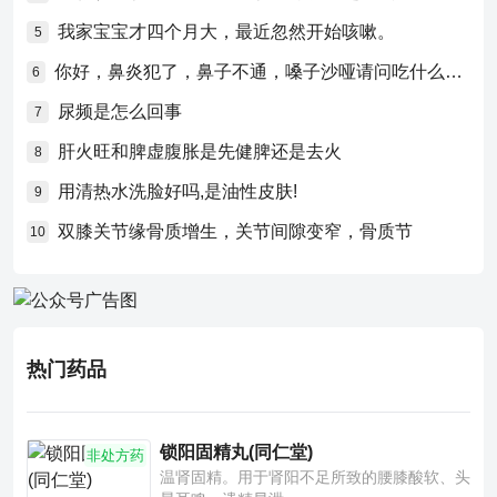
我家宝宝才四个月大，最近忽然开始咳嗽。
5
你好，鼻炎犯了，鼻子不通，嗓子沙哑请问吃什么药比较好？
6
尿频是怎么回事
7
肝火旺和脾虚腹胀是先健脾还是去火
8
用清热水洗脸好吗,是油性皮肤!
9
双膝关节缘骨质增生，关节间隙变窄，骨质节
10
热门药品
锁阳固精丸(同仁堂)
非处方药
温肾固精。用于肾阳不足所致的腰膝酸软、头