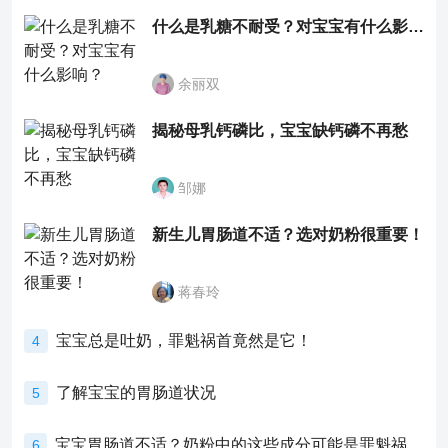
什么是乳糖不耐受？对宝宝有什么影响？
余丽双
揭秘母乳钙磷比，宝宝缺钙磷不再愁
邹娜
新生儿胃肠道不适？选对奶粉很重要！
蒋春玲
宝宝总是吐奶，罪魁祸首竟然是它！
4
了解宝宝的胃肠道状况
5
宝宝胃肠道不适？奶粉中的这些成分可能是罪魁祸首！
6