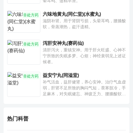
晕耳鸣、遗精早泄。
六味地黄丸(同仁堂)(水蜜丸)
非处方药
滋阴补肾。用于肾阴亏损，头晕耳鸣，腰膝酸
软，骨蒸潮热，盗汗遗精。
泻肝安神丸(赛药仙)
非处方药
清肝泻火，重镇安神。用于肝火旺盛、心神不
宁所致的失眠多梦、心烦；神经衰弱见上述证
候者。
益安宁丸(同溢堂)
非处方药
补气活血，益肝健肾，养心安神。治疗气血虚
弱，肝肾不足所致的胸闷气短，畏寒肢冷，手
足麻木，对失眠健忘、神疲乏力、腰膝酸软也
有一定疗效。
热门科普