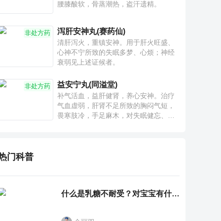
腰膝酸软，骨蒸潮热，盗汗遗精。
泻肝安神丸(赛药仙)
非处方药
清肝泻火，重镇安神。用于肝火旺盛、
心神不宁所致的失眠多梦、心烦；神经
衰弱见上述证候者。
益安宁丸(同溢堂)
非处方药
补气活血，益肝健肾，养心安神。治疗
气血虚弱，肝肾不足所致的胸闷气短，
畏寒肢冷，手足麻木，对失眠健忘、神
疲乏力、腰膝酸软也有一定疗效。
热门科普
什么是乳糖不耐受？对宝宝有什么影响？