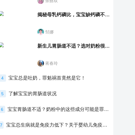
余丽双
揭秘母乳钙磷比，宝宝缺钙磷不再愁
邹娜
新生儿胃肠道不适？选对奶粉很重要！
蒋春玲
宝宝总是吐奶，罪魁祸首竟然是它！
4
了解宝宝的胃肠道状况
5
宝宝胃肠道不适？奶粉中的这些成分可能是罪魁祸首！
6
宝宝总生病就是免疫力低下？关于婴幼儿免疫力的真相，家长必须了解！
7