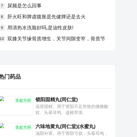
尿频是怎么回事
7
肝火旺和脾虚腹胀是先健脾还是去火
8
用清热水洗脸好吗,是油性皮肤!
9
双膝关节缘骨质增生，关节间隙变窄，骨质节
10
热门药品
锁阳固精丸(同仁堂)
非处方药
温肾固精。用于肾阳不足所致的腰膝酸
软、头晕耳鸣、遗精早泄。
六味地黄丸(同仁堂)(水蜜丸)
非处方药
滋阴补肾。用于肾阴亏损，头晕耳鸣，