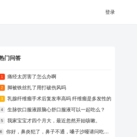
登录
热门问答
痛经太厉害了怎么办啊
1
脚被铁丝扎了用打破伤风吗
2
乳腺纤维瘤手术后复发率高吗 纤维瘤是多发性的
3
生脉饮口服液跟脑心舒口服液可以一起吃么？
4
我家宝宝才四个月大，最近忽然开始咳嗽。
5
你好，鼻炎犯了，鼻子不通，嗓子沙哑请问吃什么药比较好？
6