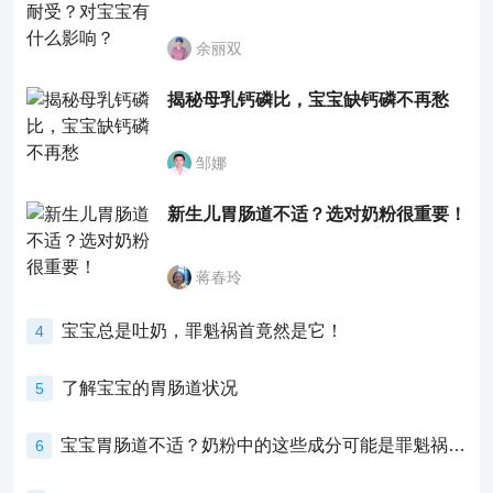
余丽双
揭秘母乳钙磷比，宝宝缺钙磷不再愁
邹娜
新生儿胃肠道不适？选对奶粉很重要！
蒋春玲
宝宝总是吐奶，罪魁祸首竟然是它！
4
了解宝宝的胃肠道状况
5
宝宝胃肠道不适？奶粉中的这些成分可能是罪魁祸首！
6