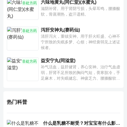
六味地黄丸(同仁堂)(水蜜丸)
非处方药
滋阴补肾。用于肾阴亏损，头晕耳鸣，腰膝酸
软，骨蒸潮热，盗汗遗精。
泻肝安神丸(赛药仙)
非处方药
清肝泻火，重镇安神。用于肝火旺盛、心神不
宁所致的失眠多梦、心烦；神经衰弱见上述证
候者。
益安宁丸(同溢堂)
非处方药
补气活血，益肝健肾，养心安神。治疗气血虚
弱，肝肾不足所致的胸闷气短，畏寒肢冷，手
足麻木，对失眠健忘、神疲乏力、腰膝酸软也
有一定疗效。
热门科普
什么是乳糖不耐受？对宝宝有什么影响？