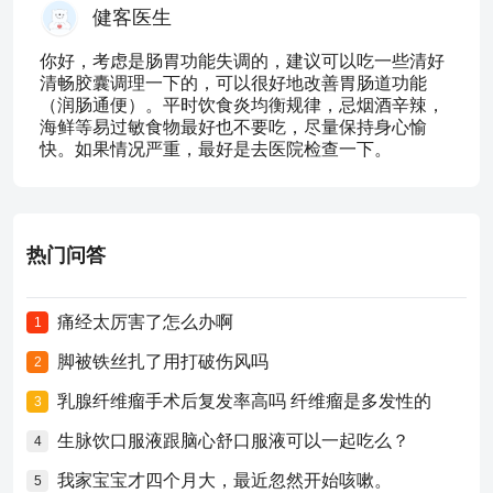
健客医生
你好，考虑是肠胃功能失调的，建议可以吃一些清好
清畅胶囊调理一下的，可以很好地改善胃肠道功能
（润肠通便）。平时饮食炎均衡规律，忌烟酒辛辣，
海鲜等易过敏食物最好也不要吃，尽量保持身心愉
快。如果情况严重，最好是去医院检查一下。
热门问答
痛经太厉害了怎么办啊
1
脚被铁丝扎了用打破伤风吗
2
乳腺纤维瘤手术后复发率高吗 纤维瘤是多发性的
3
生脉饮口服液跟脑心舒口服液可以一起吃么？
4
我家宝宝才四个月大，最近忽然开始咳嗽。
5