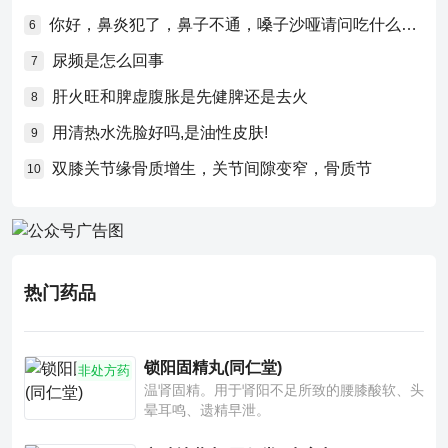
你好，鼻炎犯了，鼻子不通，嗓子沙哑请问吃什么药比较好？
6
尿频是怎么回事
7
肝火旺和脾虚腹胀是先健脾还是去火
8
用清热水洗脸好吗,是油性皮肤!
9
双膝关节缘骨质增生，关节间隙变窄，骨质节
10
热门药品
锁阳固精丸(同仁堂)
非处方药
温肾固精。用于肾阳不足所致的腰膝酸软、头
晕耳鸣、遗精早泄。