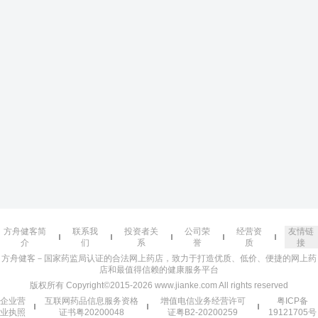
方舟健客简
联系我
投资者关
公司荣
经营资
友情链
介
们
系
誉
质
接
方舟健客－国家药监局认证的合法网上药店，致力于打造优质、低价、便捷的网上药
店和最值得信赖的健康服务平台
版权所有 Copyright©2015-2026 www.jianke.com All rights reserved
企业营
互联网药品信息服务资格
增值电信业务经营许可
粤ICP备
业执照
证书粤20200048
证粤B2-20200259
19121705号