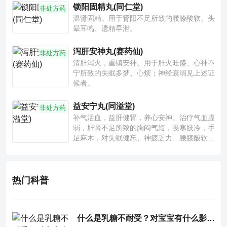
锁阳固精丸(同仁堂)
非处方药
温肾固精。用于肾阳不足所致的腰膝酸软、头
晕耳鸣、遗精早泄。
泻肝安神丸(赛药仙)
非处方药
清肝泻火，重镇安神。用于肝火旺盛、心神不
宁所致的失眠多梦、心烦；神经衰弱见上述证
候者。
益安宁丸(同溢堂)
非处方药
补气活血，益肝健肾，养心安神。治疗气血虚
弱，肝肾不足所致的胸闷气短，畏寒肢冷，手
足麻木，对失眠健忘、神疲乏力、腰膝酸软也
有一定疗效。
热门科普
什么是乳糖不耐受？对宝宝有什么影响？