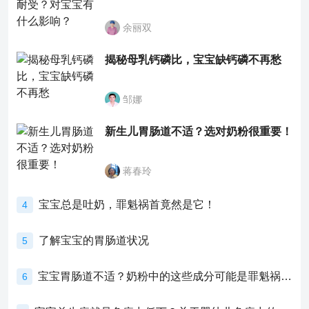
余丽双
揭秘母乳钙磷比，宝宝缺钙磷不再愁
邹娜
新生儿胃肠道不适？选对奶粉很重要！
蒋春玲
宝宝总是吐奶，罪魁祸首竟然是它！
4
了解宝宝的胃肠道状况
5
宝宝胃肠道不适？奶粉中的这些成分可能是罪魁祸首！
6