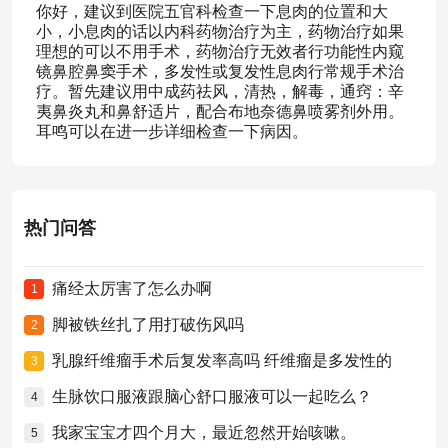
你好，建议到医院五官科检查一下息肉的位置和大
小，小息肉的话以内科药物治疗为主，药物治疗如果
理想的可以不用手术，药物治疗无效者行功能性内窥
镜鼻腔鼻窦手术，多发性或复发性息肉行常规手术治
疗。暂先建议用中成药祛风，清热，解毒，通窍：辛
夷鼻炎丸和鼻舒适片，配合布地奈德鼻喷雾剂外用。
耳鸣可以在进一步详细检查一下病因。
热门问答
痛经太厉害了怎么办啊
1
脚被铁丝扎了用打破伤风吗
2
乳腺纤维瘤手术后复发率高吗 纤维瘤是多发性的
3
生脉饮口服液跟脑心舒口服液可以一起吃么？
4
我家宝宝才四个月大，最近忽然开始咳嗽。
5