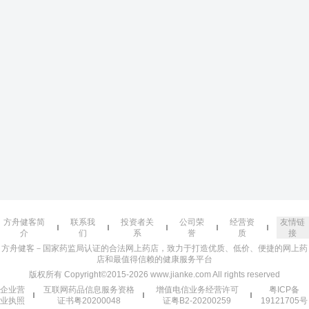
方舟健客简
联系我
投资者关
公司荣
经营资
友情链
介
们
系
誉
质
接
方舟健客－国家药监局认证的合法网上药店，致力于打造优质、低价、便捷的网上药
店和最值得信赖的健康服务平台
版权所有 Copyright©2015-2026 www.jianke.com All rights reserved
企业营
互联网药品信息服务资格
增值电信业务经营许可
粤ICP备
业执照
证书粤20200048
证粤B2-20200259
19121705号