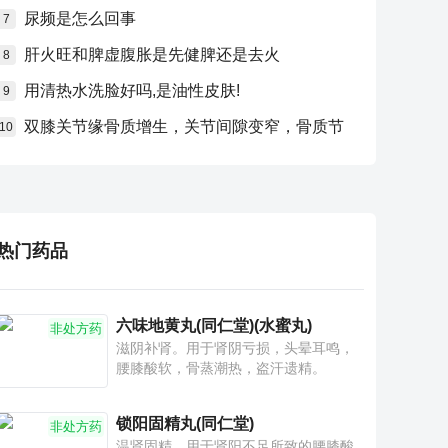
尿频是怎么回事
7
肝火旺和脾虚腹胀是先健脾还是去火
8
用清热水洗脸好吗,是油性皮肤!
9
双膝关节缘骨质增生，关节间隙变窄，骨质节
10
热门药品
六味地黄丸(同仁堂)(水蜜丸)
非处方药
滋阴补肾。用于肾阴亏损，头晕耳鸣，
腰膝酸软，骨蒸潮热，盗汗遗精。
锁阳固精丸(同仁堂)
非处方药
温肾固精。用于肾阳不足所致的腰膝酸