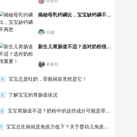
余丽双
揭秘母乳钙磷比，宝宝缺钙磷不再愁
邹娜
新生儿胃肠道不适？选对奶粉很重要！
蒋春玲
宝宝总是吐奶，罪魁祸首竟然是它！
4
了解宝宝的胃肠道状况
5
宝宝胃肠道不适？奶粉中的这些成分可能是罪魁祸首！
6
宝宝总生病就是免疫力低下？关于婴幼儿免疫力的真相，家长必须了解！
7