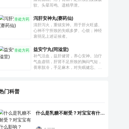
软、头晕耳鸣、遗精早泄。
泻肝安神丸(赛药仙)
非处方药
清肝泻火，重镇安神。用于肝火旺盛、
心神不宁所致的失眠多梦、心烦；神经
衰弱见上述证候者。
益安宁丸(同溢堂)
非处方药
补气活血，益肝健肾，养心安神。治疗
气血虚弱，肝肾不足所致的胸闷气短，
畏寒肢冷，手足麻木，对失眠健忘、神
疲乏力、腰膝酸软也有一定疗效。
热门科普
什么是乳糖不耐受？对宝宝有什么影响？