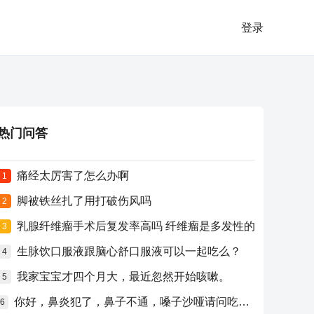
登录
热门问答
痛经太厉害了怎么办啊
1
脚被铁丝扎了用打破伤风吗
2
乳腺纤维瘤手术后复发率高吗 纤维瘤是多发性的
3
生脉饮口服液跟脑心舒口服液可以一起吃么？
4
我家宝宝才四个月大，最近忽然开始咳嗽。
5
你好，鼻炎犯了，鼻子不通，嗓子沙哑请问吃什么药比较好？
6