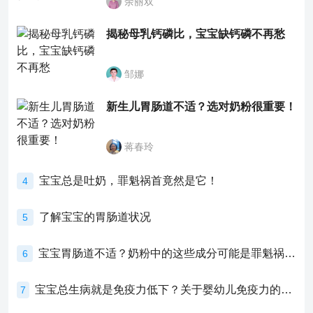
余丽双
揭秘母乳钙磷比，宝宝缺钙磷不再愁
邹娜
新生儿胃肠道不适？选对奶粉很重要！
蒋春玲
宝宝总是吐奶，罪魁祸首竟然是它！
4
了解宝宝的胃肠道状况
5
宝宝胃肠道不适？奶粉中的这些成分可能是罪魁祸首！
6
宝宝总生病就是免疫力低下？关于婴幼儿免疫力的真相，家长必须了解！
7