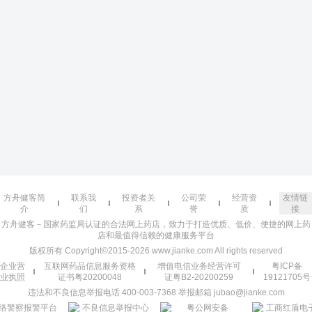
方舟健客简
联系我
投资者关
公司荣
经营资
友情链
介
们
系
誉
质
接
方舟健客－国家药监局认证的合法网上药店，致力于打造优质、低价、便捷的网上药
店和最值得信赖的健康服务平台
版权所有 Copyright©2015-2026 www.jianke.com All rights reserved
企业营
互联网药品信息服务资格
增值电信业务经营许可
粤ICP备
业执照
证书粤20200048
证粤B2-20200259
19121705号
违法和不良信息举报电话 400-003-7368 举报邮箱 jubao@jianke.com