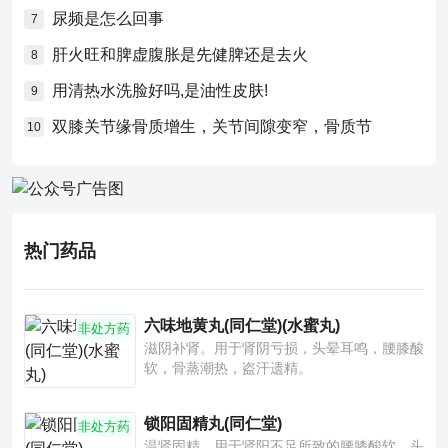
尿频是怎么回事
7
肝火旺和脾虚腹胀是先健脾还是去火
8
用清热水洗脸好吗,是油性皮肤!
9
双膝关节缘骨质增生，关节间隙变窄，骨质节
10
热门药品
六味地黄丸(同仁堂)(水蜜丸)
非处方药
滋阴补肾。用于肾阴亏损，头晕耳鸣，腰膝酸
软，骨蒸潮热，盗汗遗精。
锁阳固精丸(同仁堂)
非处方药
温肾固精。用于肾阳不足所致的腰膝酸软、头