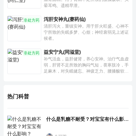
晕耳鸣、遗精早泄。
泻肝安神丸(赛药仙)
非处方药
清肝泻火，重镇安神。用于肝火旺盛、心神不
宁所致的失眠多梦、心烦；神经衰弱见上述证
候者。
益安宁丸(同溢堂)
非处方药
补气活血，益肝健肾，养心安神。治疗气血虚
弱，肝肾不足所致的胸闷气短，畏寒肢冷，手
足麻木，对失眠健忘、神疲乏力、腰膝酸软也
有一定疗效。
热门科普
什么是乳糖不耐受？对宝宝有什么影响？