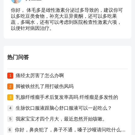
你好， 体毛多是雄性激素分泌过多导致的，建议你可
以多吃豆类食物，补充大豆异黄酮，还可以多吃果
蔬，多喝水，还有可以考虑到医院检查性激素六项，
以便针对病因治疗。
热门问答
痛经太厉害了怎么办啊
1
脚被铁丝扎了用打破伤风吗
2
乳腺纤维瘤手术后复发率高吗 纤维瘤是多发性的
3
生脉饮口服液跟脑心舒口服液可以一起吃么？
4
我家宝宝才四个月大，最近忽然开始咳嗽。
5
你好，鼻炎犯了，鼻子不通，嗓子沙哑请问吃什么药比较好？
6