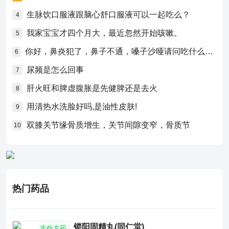
生脉饮口服液跟脑心舒口服液可以一起吃么？
4
我家宝宝才四个月大，最近忽然开始咳嗽。
5
你好，鼻炎犯了，鼻子不通，嗓子沙哑请问吃什么药比较好？
6
尿频是怎么回事
7
肝火旺和脾虚腹胀是先健脾还是去火
8
用清热水洗脸好吗,是油性皮肤!
9
双膝关节缘骨质增生，关节间隙变窄，骨质节
10
热门药品
锁阳固精丸(同仁堂)
非处方药