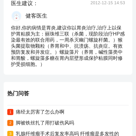
医生建议：
2012-12-15 14:53
健客医生
你好,你的病情是胃炎,建议你以胃炎治疗,治疗上以保
护胃粘膜为主：丽珠维三联（杀菌，现阶段治疗HP感
染最有效的联合用药，一周杀灭幽门螺旋杆菌。）猴
头菌提取物颗粒（养胃和中、抗溃疡、抗炎症。有效
预防复发和并发症。）螺旋藻片（养胃，碱性藻类中
和胃酸，螺旋藻多糖在胃内层壁形成保护粘膜同时修
护受损细胞。）
热门问答
痛经太厉害了怎么办啊
1
脚被铁丝扎了用打破伤风吗
2
乳腺纤维瘤手术后复发率高吗 纤维瘤是多发性的
3