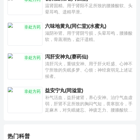
温肾固精。用于肾阳不足所致的腰膝酸软、头
晕耳鸣、遗精早泄。
六味地黄丸(同仁堂)(水蜜丸)
非处方药
滋阴补肾。用于肾阴亏损，头晕耳鸣，腰膝酸
软，骨蒸潮热，盗汗遗精。
泻肝安神丸(赛药仙)
非处方药
清肝泻火，重镇安神。用于肝火旺盛、心神不
宁所致的失眠多梦、心烦；神经衰弱见上述证
候者。
益安宁丸(同溢堂)
非处方药
补气活血，益肝健肾，养心安神。治疗气血虚
弱，肝肾不足所致的胸闷气短，畏寒肢冷，手
足麻木，对失眠健忘、神疲乏力、腰膝酸软也
有一定疗效。
热门科普