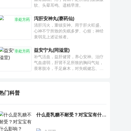
软、头晕耳鸣、遗精早泄。
泻肝安神丸(赛药仙)
非处方药
清肝泻火，重镇安神。用于肝火旺盛、
心神不宁所致的失眠多梦、心烦；神经
衰弱见上述证候者。
益安宁丸(同溢堂)
非处方药
补气活血，益肝健肾，养心安神。治疗
气血虚弱，肝肾不足所致的胸闷气短，
畏寒肢冷，手足麻木，对失眠健忘、神
疲乏力、腰膝酸软也有一定疗效。
热门科普
什么是乳糖不耐受？对宝宝有什么影响？