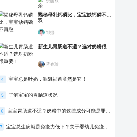
余丽双
揭秘母乳钙磷比，宝宝缺钙磷不再愁
邹娜
新生儿胃肠道不适？选对奶粉很重要！
蒋春玲
宝宝总是吐奶，罪魁祸首竟然是它！
4
了解宝宝的胃肠道状况
5
宝宝胃肠道不适？奶粉中的这些成分可能是罪魁祸首！
6
宝宝总生病就是免疫力低下？关于婴幼儿免疫力的真相，家长必须了解！
7