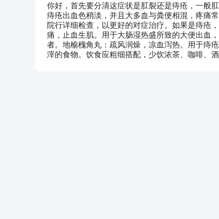
你好，首先要分清这症状是肛裂还是痔疮，一般肛
痔疮出血色稍淡，并且大多血与粪便相混，疼痛常
院行详细检查，以更好的对症治疗。如果是痔疮，
痛，止血生肌。用于大肠湿热盛所致的大便出血，
者。地榆槐角丸：疏风润燥，凉血泻热。用于痔疮
滓的食物。饮食应粗细搭配，少饮浓茶、咖啡、酒