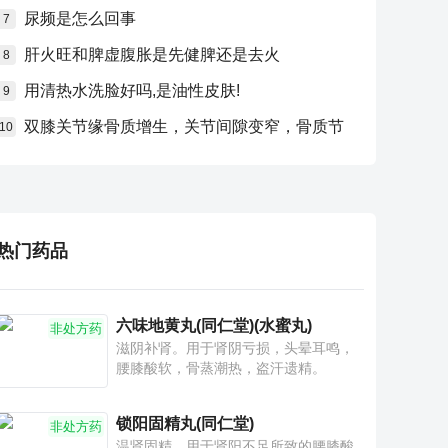
尿频是怎么回事
7
肝火旺和脾虚腹胀是先健脾还是去火
8
用清热水洗脸好吗,是油性皮肤!
9
双膝关节缘骨质增生，关节间隙变窄，骨质节
10
热门药品
六味地黄丸(同仁堂)(水蜜丸)
非处方药
滋阴补肾。用于肾阴亏损，头晕耳鸣，
腰膝酸软，骨蒸潮热，盗汗遗精。
锁阳固精丸(同仁堂)
非处方药
温肾固精。用于肾阳不足所致的腰膝酸