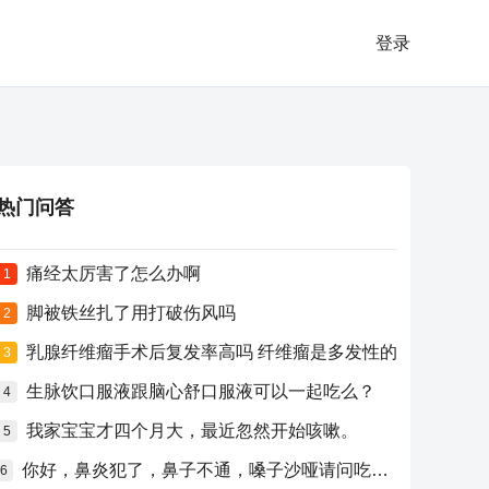
登录
热门问答
痛经太厉害了怎么办啊
1
脚被铁丝扎了用打破伤风吗
2
乳腺纤维瘤手术后复发率高吗 纤维瘤是多发性的
3
生脉饮口服液跟脑心舒口服液可以一起吃么？
4
我家宝宝才四个月大，最近忽然开始咳嗽。
5
你好，鼻炎犯了，鼻子不通，嗓子沙哑请问吃什么药比较好？
6