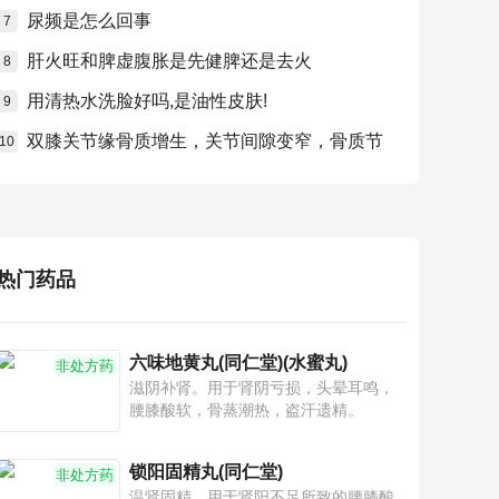
尿频是怎么回事
7
肝火旺和脾虚腹胀是先健脾还是去火
8
用清热水洗脸好吗,是油性皮肤!
9
双膝关节缘骨质增生，关节间隙变窄，骨质节
10
热门药品
六味地黄丸(同仁堂)(水蜜丸)
非处方药
滋阴补肾。用于肾阴亏损，头晕耳鸣，
腰膝酸软，骨蒸潮热，盗汗遗精。
锁阳固精丸(同仁堂)
非处方药
温肾固精。用于肾阳不足所致的腰膝酸