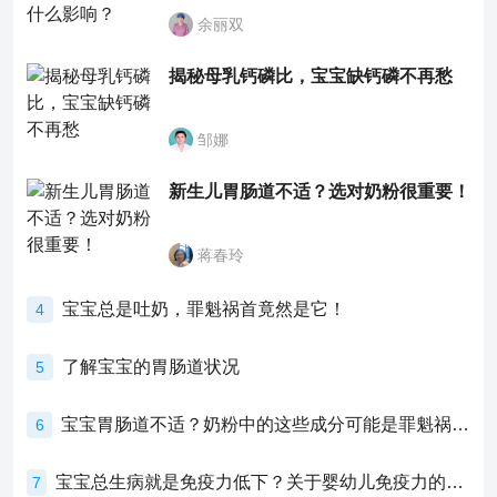
余丽双
揭秘母乳钙磷比，宝宝缺钙磷不再愁
邹娜
新生儿胃肠道不适？选对奶粉很重要！
蒋春玲
宝宝总是吐奶，罪魁祸首竟然是它！
4
了解宝宝的胃肠道状况
5
宝宝胃肠道不适？奶粉中的这些成分可能是罪魁祸首！
6
宝宝总生病就是免疫力低下？关于婴幼儿免疫力的真相，家长必须了解！
7