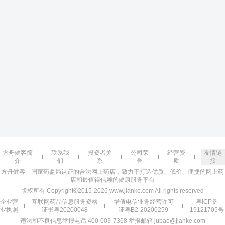
方舟健客简
联系我
投资者关
公司荣
经营资
友情链
介
们
系
誉
质
接
方舟健客－国家药监局认证的合法网上药店，致力于打造优质、低价、便捷的网上药
店和最值得信赖的健康服务平台
版权所有 Copyright©2015-2026 www.jianke.com All rights reserved
企业营
互联网药品信息服务资格
增值电信业务经营许可
粤ICP备
业执照
证书粤20200048
证粤B2-20200259
19121705号
违法和不良信息举报电话 400-003-7368 举报邮箱 jubao@jianke.com