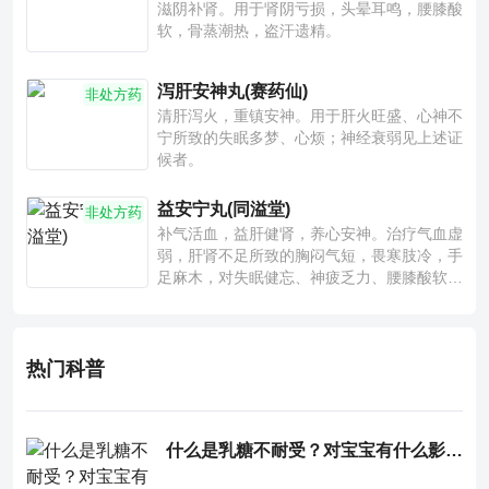
滋阴补肾。用于肾阴亏损，头晕耳鸣，腰膝酸
软，骨蒸潮热，盗汗遗精。
泻肝安神丸(赛药仙)
非处方药
清肝泻火，重镇安神。用于肝火旺盛、心神不
宁所致的失眠多梦、心烦；神经衰弱见上述证
候者。
益安宁丸(同溢堂)
非处方药
补气活血，益肝健肾，养心安神。治疗气血虚
弱，肝肾不足所致的胸闷气短，畏寒肢冷，手
足麻木，对失眠健忘、神疲乏力、腰膝酸软也
有一定疗效。
热门科普
什么是乳糖不耐受？对宝宝有什么影响？