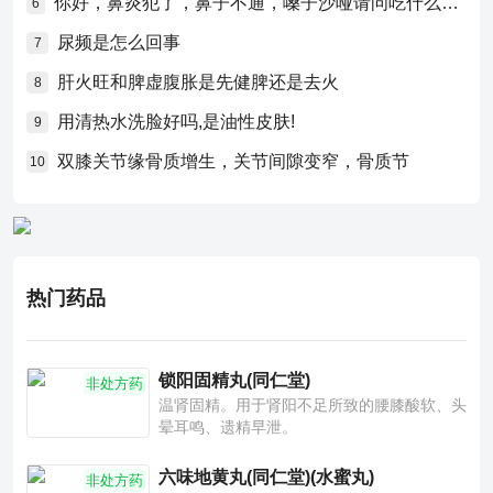
你好，鼻炎犯了，鼻子不通，嗓子沙哑请问吃什么药比较好？
6
尿频是怎么回事
7
肝火旺和脾虚腹胀是先健脾还是去火
8
用清热水洗脸好吗,是油性皮肤!
9
双膝关节缘骨质增生，关节间隙变窄，骨质节
10
热门药品
锁阳固精丸(同仁堂)
非处方药
温肾固精。用于肾阳不足所致的腰膝酸软、头
晕耳鸣、遗精早泄。
六味地黄丸(同仁堂)(水蜜丸)
非处方药