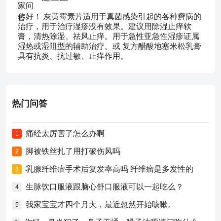
你好！ 灰黄霉素片适用于真菌感染引起的各种癣病的
治疗，用于治疗湿疹没有效果。建议用除湿止痒软
膏，清热除湿、祛风止痒。用于急性亚急性湿疹证属
湿热或湿阻型的辅助治疗。或 复方醋酸地塞米松乳膏
具有抗炎、抗过敏、止痒作用。
热门问答
痛经太厉害了怎么办啊
1
脚被铁丝扎了用打破伤风吗
2
乳腺纤维瘤手术后复发率高吗 纤维瘤是多发性的
3
生脉饮口服液跟脑心舒口服液可以一起吃么？
4
我家宝宝才四个月大，最近忽然开始咳嗽。
5